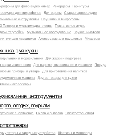
крофоны для фото-видео камер
Рекордеры
Гарнитуры
сессуары для микрофонов
Диктофоны
Стационарное аудио
зыкальные инструменты
Наушники и микрофоны
3 Плееры и мультимедиа плееры
Портативное аудио
диоинтерфейсы
Музыкальное оборудование
Звукосниматели
илители для наушников
Аксессуары для наушников
Микшеры
ехника для кухни
лодильники и морозильники
Для жарки и подогрева
я варки и кипячения
Для нарезки, смешивания и упаковки
Посуда
оловые приборы и утварь
Для приготовления напитков
судомоечные машины
Другие товары для кухни
тяжки и аксессуары
узыкальные инструменты
порт, отдых, туризм
ортивное снаряжение
Охота и рыбалка
Электротранспорт
ототовары
кумуляторы и зарядные устройства
Штативы и моноподы