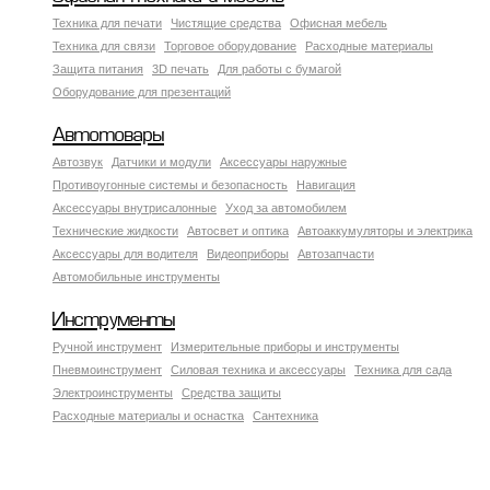
Техника для печати
Чистящие средства
Офисная мебель
Техника для связи
Торговое оборудование
Расходные материалы
Защита питания
3D печать
Для работы с бумагой
Оборудование для презентаций
Автотовары
Автозвук
Датчики и модули
Аксессуары наружные
Противоугонные системы и безопасность
Навигация
Аксесcуары внутрисалонные
Уход за автомобилем
Технические жидкости
Автосвет и оптика
Автоаккумуляторы и электрика
Аксессуары для водителя
Видеоприборы
Автозапчасти
Автомобильные инструменты
Инструменты
Ручной инструмент
Измерительные приборы и инструменты
Пневмоинструмент
Силовая техника и аксессуары
Техника для сада
Электроинструменты
Средства защиты
Расходные материалы и оснастка
Сантехника