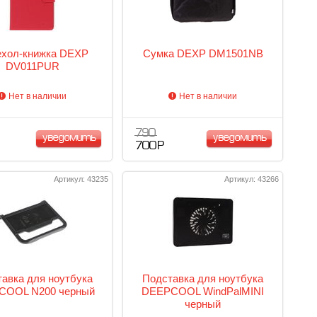
ехол-книжка DEXP
Сумка DEXP DM1501NB
DV011PUR
Нет в наличии
Нет в наличии
790
уведомить
уведомить
700 Р
Артикул: 43235
Артикул: 43266
авка для ноутбука
Подставка для ноутбука
COOL N200 черный
DEEPCOOL WindPalMINI
черный