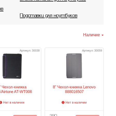
ов
Подставки для ноутбуков
Наличие
Артикул: 30038
Артикул: 30059
" Чехол-книжка
8" Чехол-книжка Lenovo
Airtone AT-WT008
888016507
Нет в наличии
Нет в наличии