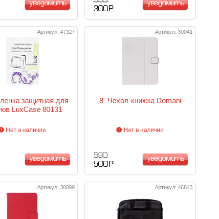
390
уведомить
уведомить
300 Р
Артикул: 47327
Артикул: 30041
Пленка защитная для
8" Чехол-книжка Domani
нов LuxCase 80131
Нет в наличии
Нет в наличии
590
уведомить
уведомить
500 Р
Артикул: 30099
Артикул: 46843