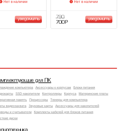
Нет в наличии
Нет в наличии
790
уведомить
уведомить
700 Р
омплектующие для ПК
лаждение компьютера
Аксессуары к корпусам
Блоки питания
деокарты
SSD накопители
Контроллеры
Корпуса
Материнские платы
еративная память
Процессоры
Тюнеры для компьютера
аты видеозахвата
Звуковые карты
Аксессуары для накопителей
иводы и считыватели
Комплекты кабелей для блоков питания
сткие диски
удиотехника