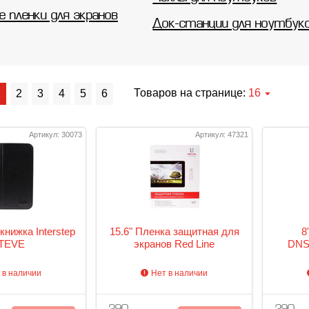
 пленки для экранов
Док-станции для ноутбук
Товаров на странице:
16
1
2
3
4
5
6
Артикул: 30073
Артикул: 47321
книжка Interstep
15.6" Пленка защитная для
8
TEVE
экранов Red Line
DNS/
 в наличии
Нет в наличии