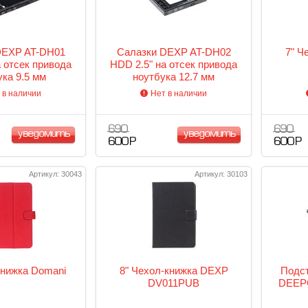
DEXP AT-DH01
Салазки DEXP AT-DH02
7" Ч
а отсек привода
HDD 2.5" на отсек привода
ука 9.5 мм
ноутбука 12.7 мм
 в наличии
Нет в наличии
690
690
уведомить
уведомить
600 Р
600 Р
Артикул: 30043
Артикул: 30103
книжка Domani
8" Чехол-книжка DEXP
Подст
DV011PUB
DEEP