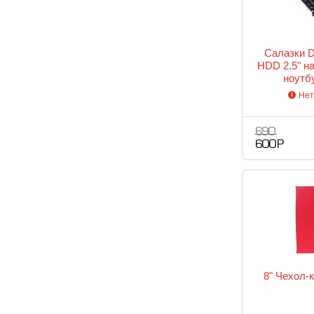
Салазки 
HDD 2.5" н
ноутб
Нет
690
600 Р
8" Чехол-