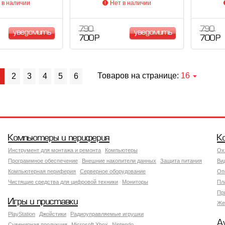
 в наличии
Нет в наличии
790
790
уведомить
уведомить
700 Р
700 Р
Товаров на странице:
16
1
2
3
4
5
6
Компьютеры и периферия
К
Инструмент для монтажа и ремонта
Компьютеры
Ох
Программное обеспечение
Внешние накопители данных
Защита питания
Ви
Компьютерная периферия
Серверное оборудование
Оп
Чистящие средства для цифровой техники
Мониторы
Пл
Пр
Игры и приставки
Же
PlayStation
Джойстики
Радиоуправляемые игрушки
А
Сувенирная продукция
Microsoft Xbox
Nintendo