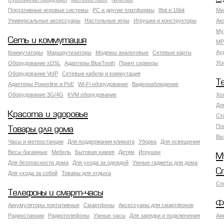
Портативные игровые системы
PC и другие платформы
8bit и 16bit
Ми
Универсальные аксессуары
Настольные игры
Игрушки и конструкторы
Ак
Му
Сеть и коммутация
MP
Ау
Коммутаторы
Маршрутизаторы
Модемы аналоговые
Сетевые карты
Ус
Оборудование xDSL
Адаптеры BlueTooth
Принт серверы
Оборудование VoIP
Сетевые кабели и коммутация
Т
Адаптеры Powerline и PoE
Wi-Fi оборудование
Видеонаблюдение
Оборудование 3G/4G
KVM оборудование
Хо
Дл
Красота и здоровье
Ст
По
Товары для дома
Вы
Часы и метеостанции
Для поддержания климата
Уборка
Для освещения
Весы багажные
Мебель
Бытовая химия
Детям
Игрушки
М
Для безопасности дома
Для ухода за одеждой
Умные гаджеты для дома
С
Для ухода за собой
Товары для отдыха
Сп
Телефоны и смарт-часы
Ф
Аккумуляторы портативные
Смартфоны
Аксессуары для смартфонов
Радиостанции
Радиотелефоны
Умные часы
Для зарядки и подключения
Ак