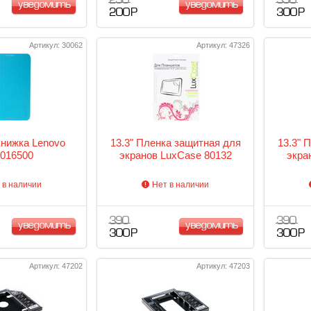
290
390
уведомить
уведомить
200 Р
300 Р
Артикул: 30062
Артикул: 47326
книжка Lenovo
13.3" Пленка защитная для
13.3" 
016500
экранов LuxCase 80132
экра
 в наличии
Нет в наличии
390
390
уведомить
уведомить
300 Р
300 Р
Артикул: 47202
Артикул: 47203