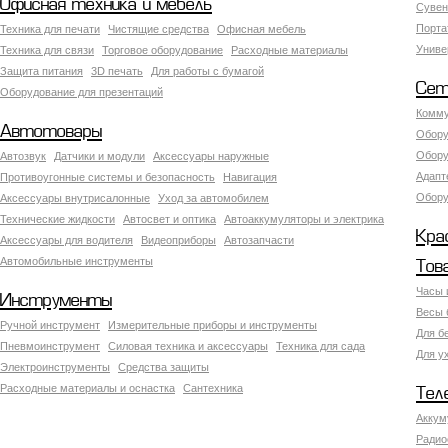
Офисная техника и мебель
Сувен
Порта
Техника для печати
Чистящие средства
Офисная мебель
Униве
Техника для связи
Торговое оборудование
Расходные материалы
Защита питания
3D печать
Для работы с бумагой
Сет
Оборудование для презентаций
Комму
Автотовары
Обору
Обору
Автозвук
Датчики и модули
Аксессуары наружные
Адапт
Противоугонные системы и безопасность
Навигация
Обору
Аксесcуары внутрисалонные
Уход за автомобилем
Технические жидкости
Автосвет и оптика
Автоаккумуляторы и электрика
Кра
Аксессуары для водителя
Видеоприборы
Автозапчасти
Автомобильные инструменты
Тов
Часы 
Инструменты
Весы 
Ручной инструмент
Измерительные приборы и инструменты
Для б
Пневмоинструмент
Силовая техника и аксессуары
Техника для сада
Для у
Электроинструменты
Средства защиты
Расходные материалы и оснастка
Сантехника
Тел
Аккум
Радио