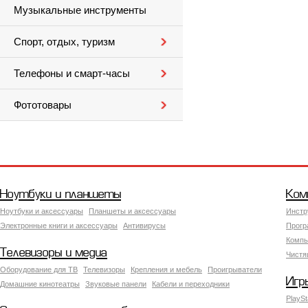
Музыкальные инструменты
Спорт, отдых, туризм
Телефоны и смарт-часы
Фототовары
Ноутбуки и планшеты
Ком
Ноутбуки и аксессуары
Планшеты и аксессуары
Инстр
Электронные книги и аксессуары
Антивирусы
Прогр
Компь
Телевизоры и медиа
Чистя
Оборудование для ТВ
Телевизоры
Крепления и мебель
Проигрыватели
Игр
Домашние кинотеатры
Звуковые панели
Кабели и переходники
PlaySt