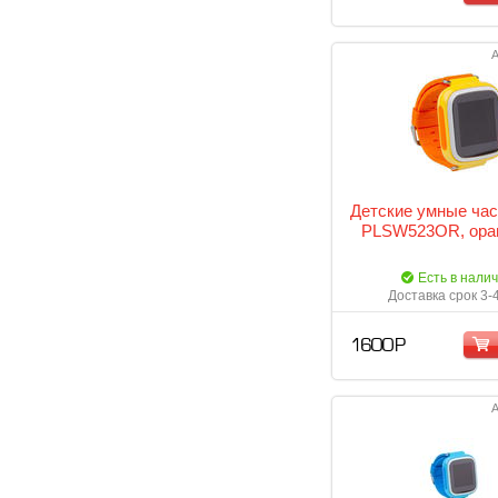
А
Детские умные час
PLSW523OR, ора
Есть в нали
Доставка срок 3-
1 600 Р
А