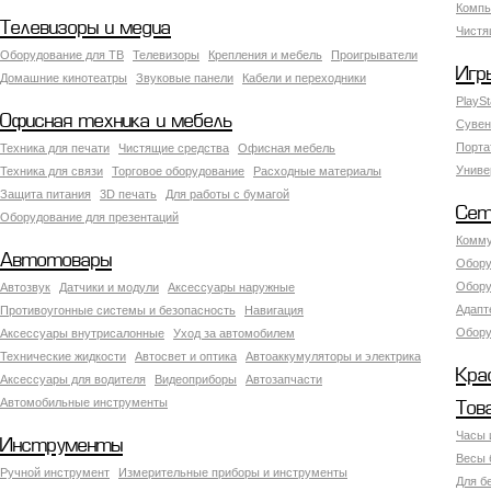
Компь
Телевизоры и медиа
Чистя
Оборудование для ТВ
Телевизоры
Крепления и мебель
Проигрыватели
Игр
Домашние кинотеатры
Звуковые панели
Кабели и переходники
PlaySt
Офисная техника и мебель
Сувен
Порта
Техника для печати
Чистящие средства
Офисная мебель
Униве
Техника для связи
Торговое оборудование
Расходные материалы
Защита питания
3D печать
Для работы с бумагой
Сет
Оборудование для презентаций
Комму
Автотовары
Обору
Обору
Автозвук
Датчики и модули
Аксессуары наружные
Адапт
Противоугонные системы и безопасность
Навигация
Обору
Аксесcуары внутрисалонные
Уход за автомобилем
Технические жидкости
Автосвет и оптика
Автоаккумуляторы и электрика
Кра
Аксессуары для водителя
Видеоприборы
Автозапчасти
Автомобильные инструменты
Тов
Часы 
Инструменты
Весы 
Ручной инструмент
Измерительные приборы и инструменты
Для б