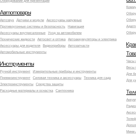
Оборудование для презентаций
Комму
Автотовары
Обору
Обору
Автозвук
Датчики и модули
Аксессуары наружные
Адапт
Противоугонные системы и безопасность
Навигация
Обору
Аксесcуары внутрисалонные
Уход за автомобилем
Технические жидкости
Автосвет и оптика
Автоаккумуляторы и электрика
Кра
Аксессуары для водителя
Видеоприборы
Автозапчасти
Автомобильные инструменты
Тов
Часы 
Инструменты
Весы 
Ручной инструмент
Измерительные приборы и инструменты
Для б
Пневмоинструмент
Силовая техника и аксессуары
Техника для сада
Для у
Электроинструменты
Средства защиты
Расходные материалы и оснастка
Сантехника
Тел
Аккум
Радио
Аксес
Телеф
Допол
Мини 