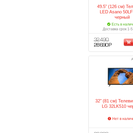
49.5" (126 см) Те
LED Asano 50LF
черный
Есть в нали
Доставка срок 1-5
32 490
28 690 Р
А
32" (81 см) Телев
LG 32LK510 че
Нет в налич