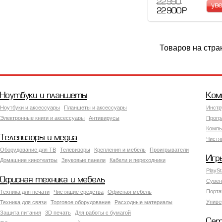
22 990
ув
22 900 Р
Товаров на стра
Ноутбуки и планшеты
Ком
Ноутбуки и аксессуары
Планшеты и аксессуары
Инстр
Электронные книги и аксессуары
Антивирусы
Прогр
Компь
Телевизоры и медиа
Чистя
Оборудование для ТВ
Телевизоры
Крепления и мебель
Проигрыватели
Игр
Домашние кинотеатры
Звуковые панели
Кабели и переходники
PlaySt
Офисная техника и мебель
Сувен
Порта
Техника для печати
Чистящие средства
Офисная мебель
Униве
Техника для связи
Торговое оборудование
Расходные материалы
Защита питания
3D печать
Для работы с бумагой
Сет