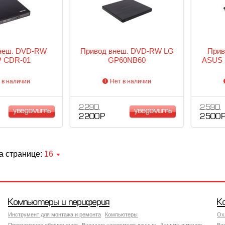
неш. DVD-RW
Привод внеш. DVD-RW LG
Прив
 CDR-01
GP60NB60
ASUS 
 в наличии
Нет в наличии
2 290
2 590
уведомить
уведомить
2 200 Р
2 500 
а странице:
16
Компьютеры и периферия
К
Инструмент для монтажа и ремонта
Компьютеры
Ох