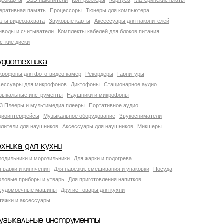
деокарты
SSD накопители
Контроллеры
Корпуса
Материнские платы
еративная память
Процессоры
Тюнеры для компьютера
аты видеозахвата
Звуковые карты
Аксессуары для накопителей
иводы и считыватели
Комплекты кабелей для блоков питания
сткие диски
удиотехника
крофоны для фото-видео камер
Рекордеры
Гарнитуры
сессуары для микрофонов
Диктофоны
Стационарное аудио
зыкальные инструменты
Наушники и микрофоны
3 Плееры и мультимедиа плееры
Портативное аудио
диоинтерфейсы
Музыкальное оборудование
Звукосниматели
илители для наушников
Аксессуары для наушников
Микшеры
ехника для кухни
лодильники и морозильники
Для жарки и подогрева
я варки и кипячения
Для нарезки, смешивания и упаковки
Посуда
оловые приборы и утварь
Для приготовления напитков
судомоечные машины
Другие товары для кухни
тяжки и аксессуары
узыкальные инструменты