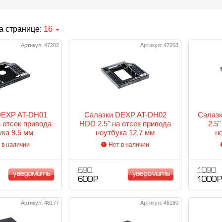
а странице:
16
Артикул: 47202
Артикул: 47203
DEXP AT-DH01
Салазки DEXP AT-DH02
Салаз
а отсек привода
HDD 2.5" на отсек привода
2.5"
ука 9.5 мм
ноутбука 12.7 мм
н
 в наличии
Нет в наличии
690
1 090
уведомить
уведомить
600 Р
1 000 Р
Артикул: 46177
Артикул: 46180