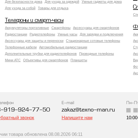
Для безопасности дома
Для ухода за одеждой
Умные гаджеты для дома
С
Для ухода за собой
Товары для отдыха
Сп
Телефоны и смарт-часы
Ф
Аккумуляторы портативные
Смартфоны
Аксессуары для смартфонов
Радиостанции
Радиотелефоны
Умные часы
Для зарядки и подключения
Ак
Аксессуары для защиты и переноски
Стационарные сотовые телефоны
Ак
Телефонные кабели
Автомобильные радиостанции
Ст
Дополнительные трубки для радиотелефонов
Проводные телефоны
Ак
Мини АТС
Объективы для смартфонов
Планшеты
Ви
Фо
Ак
елефон
E-mail
Пн-П
8-919-924-77-50
zakaz@texno-man.ru
братный звонок
Напишите нам
10:00
и товара обновлена 08.08.2026 06:11