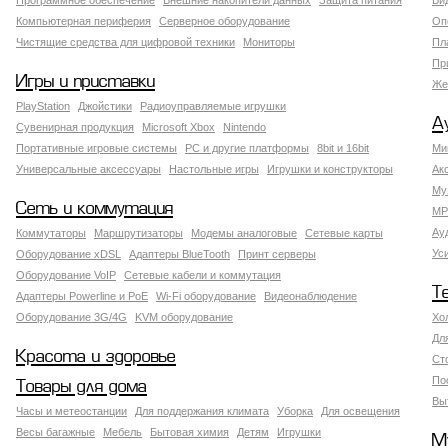
Программное обеспечение
Внешние накопители данных
Защита питания
Ви
Компьютерная периферия
Серверное оборудование
Оп
Чистящие средства для цифровой техники
Мониторы
Пл
Пр
Игры и приставки
Же
PlayStation
Джойстики
Радиоуправляемые игрушки
А
Сувенирная продукция
Microsoft Xbox
Nintendo
Портативные игровые системы
PC и другие платформы
8bit и 16bit
Ми
Универсальные аксессуары
Настольные игры
Игрушки и конструкторы
Ак
Му
Сеть и коммутация
MP
Ау
Коммутаторы
Маршрутизаторы
Модемы аналоговые
Сетевые карты
Ус
Оборудование xDSL
Адаптеры BlueTooth
Принт серверы
Оборудование VoIP
Сетевые кабели и коммутация
Т
Адаптеры Powerline и PoE
Wi-Fi оборудование
Видеонаблюдение
Оборудование 3G/4G
KVM оборудование
Хо
Дл
Красота и здоровье
Ст
По
Товары для дома
Вы
Часы и метеостанции
Для поддержания климата
Уборка
Для освещения
Весы багажные
Мебель
Бытовая химия
Детям
Игрушки
М