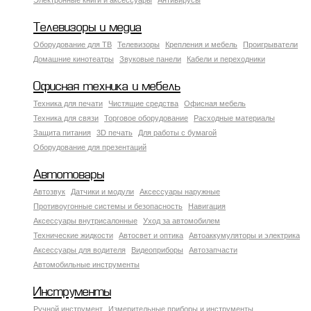
Электронные книги и аксессуары
Антивирусы
Телевизоры и медиа
Оборудование для ТВ
Телевизоры
Крепления и мебель
Проигрыватели
Домашние кинотеатры
Звуковые панели
Кабели и переходники
Офисная техника и мебель
Техника для печати
Чистящие средства
Офисная мебель
Техника для связи
Торговое оборудование
Расходные материалы
Защита питания
3D печать
Для работы с бумагой
Оборудование для презентаций
Автотовары
Автозвук
Датчики и модули
Аксессуары наружные
Противоугонные системы и безопасность
Навигация
Аксесcуары внутрисалонные
Уход за автомобилем
Технические жидкости
Автосвет и оптика
Автоаккумуляторы и электрика
Аксессуары для водителя
Видеоприборы
Автозапчасти
Автомобильные инструменты
Инструменты
Ручной инструмент
Измерительные приборы и инструменты