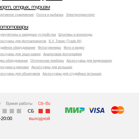
порт, отдых, туризм
ортивное снаряжение
Охота и рыбалка
Электротранспорт
ототовары
кумуляторы и зарядные устройства
Штативы и моноподы
сессуары для фотоаппаратов
Б.У. Товар (Trade IN)
удийное оборудование
Фотосувениры
Фото и видео
сессуары для экшн-камер
Аналоговая фотография
део оборудование
Оптические приборы
Аксессуары для видеокамер
тосумки и рюкзаки
Аксессуары для вспышек
сессуары для объективов
Аксессуары для студийных вспышек
т
Время работы
Сб-Вс
СБ
-20:00
выходной