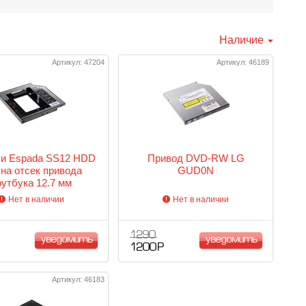
Наличие
Артикул: 47204
Артикул: 46189
ки Espada SS12 HDD
Привод DVD-RW LG
 на отсек привода
GUD0N
оутбука 12.7 мм
Нет в наличии
Нет в наличии
1 290
уведомить
уведомить
1 200 Р
Артикул: 46183