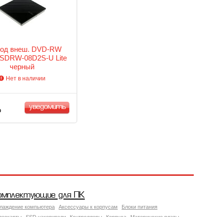
од внеш. DVD-RW
SDRW-08D2S-U Lite
черный
Нет в наличии
уведомить
Р
омплектующие для ПК
лаждение компьютера
Аксессуары к корпусам
Блоки питания