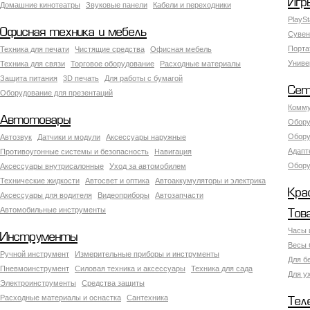
Игр
Домашние кинотеатры
Звуковые панели
Кабели и переходники
PlaySt
Офисная техника и мебель
Сувен
Порта
Техника для печати
Чистящие средства
Офисная мебель
Униве
Техника для связи
Торговое оборудование
Расходные материалы
Защита питания
3D печать
Для работы с бумагой
Сет
Оборудование для презентаций
Комму
Автотовары
Обору
Обору
Автозвук
Датчики и модули
Аксессуары наружные
Адапт
Противоугонные системы и безопасность
Навигация
Обору
Аксесcуары внутрисалонные
Уход за автомобилем
Технические жидкости
Автосвет и оптика
Автоаккумуляторы и электрика
Кра
Аксессуары для водителя
Видеоприборы
Автозапчасти
Автомобильные инструменты
Тов
Часы 
Инструменты
Весы 
Ручной инструмент
Измерительные приборы и инструменты
Для б
Пневмоинструмент
Силовая техника и аксессуары
Техника для сада
Для у
Электроинструменты
Средства защиты
Расходные материалы и оснастка
Сантехника
Тел