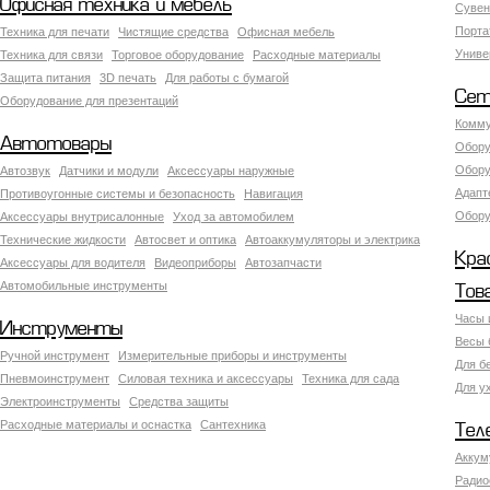
Офисная техника и мебель
Сувен
Порта
Техника для печати
Чистящие средства
Офисная мебель
Униве
Техника для связи
Торговое оборудование
Расходные материалы
Защита питания
3D печать
Для работы с бумагой
Сет
Оборудование для презентаций
Комму
Автотовары
Обору
Обору
Автозвук
Датчики и модули
Аксессуары наружные
Адапт
Противоугонные системы и безопасность
Навигация
Обору
Аксесcуары внутрисалонные
Уход за автомобилем
Технические жидкости
Автосвет и оптика
Автоаккумуляторы и электрика
Кра
Аксессуары для водителя
Видеоприборы
Автозапчасти
Автомобильные инструменты
Тов
Часы 
Инструменты
Весы 
Ручной инструмент
Измерительные приборы и инструменты
Для б
Пневмоинструмент
Силовая техника и аксессуары
Техника для сада
Для у
Электроинструменты
Средства защиты
Расходные материалы и оснастка
Сантехника
Тел
Аккум
Радио