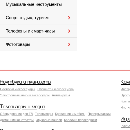
Музыкальные инструменты
Спорт, отдых, туризм
Телефоны и смарт-часы
Фототовары
Ноутбуки и планшеты
Ком
Ноутбуки и аксессуары
Планшеты и аксессуары
Инстр
Электронные книги и аксессуары
Антивирусы
Прогр
Компь
Телевизоры и медиа
Чистя
Оборудование для ТВ
Телевизоры
Крепления и мебель
Проигрыватели
Игр
Домашние кинотеатры
Звуковые панели
Кабели и переходники
PlaySt