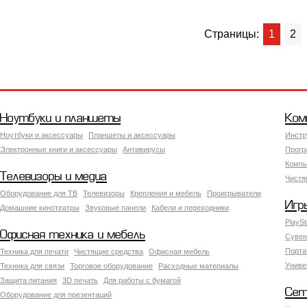
Страницы:
1
2
Ноутбуки и планшеты
Ком
Ноутбуки и аксессуары
Планшеты и аксессуары
Инстр
Электронные книги и аксессуары
Антивирусы
Прогр
Компь
Телевизоры и медиа
Чистя
Оборудование для ТВ
Телевизоры
Крепления и мебель
Проигрыватели
Игр
Домашние кинотеатры
Звуковые панели
Кабели и переходники
PlaySt
Офисная техника и мебель
Сувен
Порта
Техника для печати
Чистящие средства
Офисная мебель
Униве
Техника для связи
Торговое оборудование
Расходные материалы
Защита питания
3D печать
Для работы с бумагой
Сет
Оборудование для презентаций