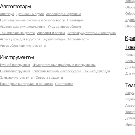
Комму
Автотовары
Обору
Обору
Автозвук
Датчики и модули
Аксессуары наружные
Адапт
Противоугонные системы и безопасность
Навигация
Обору
Аксесcуары внутрисалонные
Уход за автомобилем
Технические жидкости
Автосвет и оптика
Автоаккумуляторы и электрика
Кра
Аксессуары для водителя
Видеоприборы
Автозапчасти
Автомобильные инструменты
Тов
Часы 
Инструменты
Весы 
Ручной инструмент
Измерительные приборы и инструменты
Для б
Пневмоинструмент
Силовая техника и аксессуары
Техника для сада
Для у
Электроинструменты
Средства защиты
Расходные материалы и оснастка
Сантехника
Тел
Аккум
Радио
Аксес
Телеф
Допол
Мини 