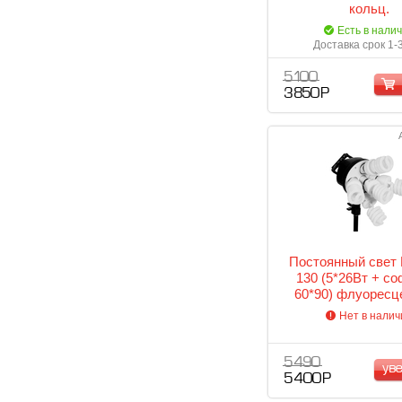
кольц.
Есть в нали
Доставка срок 1-
5 100
3 850 Р
Постоянный свет 
130 (5*26Вт + с
60*90) флуоресц
осветительный 
Нет в налич
5 490
ув
5 400 Р