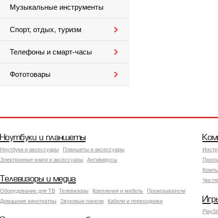
Музыкальные инструменты
Спорт, отдых, туризм
Телефоны и смарт-часы
Фототовары
Ноутбуки и планшеты
Ком
Ноутбуки и аксессуары
Планшеты и аксессуары
Инстр
Электронные книги и аксессуары
Антивирусы
Прогр
Компь
Телевизоры и медиа
Чистя
Оборудование для ТВ
Телевизоры
Крепления и мебель
Проигрыватели
Игр
Домашние кинотеатры
Звуковые панели
Кабели и переходники
PlaySt