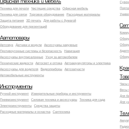
Офисная техника и мебель
Сувен
Порта
Техника для печати
Чистящие средства
Офисная мебель
Униве
Техника для связи
Торговое оборудование
Расходные материалы
Защита питания
3D печать
Для работы с бумагой
Сет
Оборудование для презентаций
Комму
Автотовары
Обору
Обору
Автозвук
Датчики и модули
Аксессуары наружные
Адапт
Противоугонные системы и безопасность
Навигация
Обору
Аксесcуары внутрисалонные
Уход за автомобилем
Технические жидкости
Автосвет и оптика
Автоаккумуляторы и электрика
Кра
Аксессуары для водителя
Видеоприборы
Автозапчасти
Автомобильные инструменты
Тов
Часы 
Инструменты
Весы 
Ручной инструмент
Измерительные приборы и инструменты
Для б
Пневмоинструмент
Силовая техника и аксессуары
Техника для сада
Для у
Электроинструменты
Средства защиты
Расходные материалы и оснастка
Сантехника
Тел
Аккум
Радио