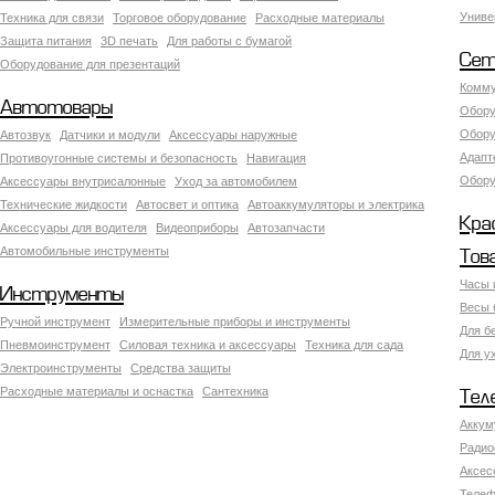
Униве
Техника для связи
Торговое оборудование
Расходные материалы
Защита питания
3D печать
Для работы с бумагой
Сет
Оборудование для презентаций
Комму
Автотовары
Обору
Обору
Автозвук
Датчики и модули
Аксессуары наружные
Адапт
Противоугонные системы и безопасность
Навигация
Обору
Аксесcуары внутрисалонные
Уход за автомобилем
Технические жидкости
Автосвет и оптика
Автоаккумуляторы и электрика
Кра
Аксессуары для водителя
Видеоприборы
Автозапчасти
Автомобильные инструменты
Тов
Часы 
Инструменты
Весы 
Ручной инструмент
Измерительные приборы и инструменты
Для б
Пневмоинструмент
Силовая техника и аксессуары
Техника для сада
Для у
Электроинструменты
Средства защиты
Расходные материалы и оснастка
Сантехника
Тел
Аккум
Радио
Аксес
Телеф