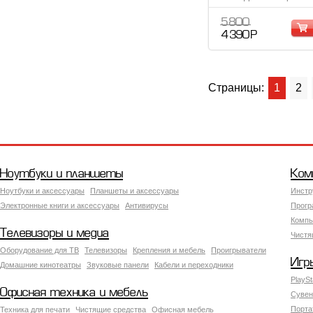
5 800
4 390 Р
Страницы:
1
2
Ноутбуки и планшеты
Ком
Ноутбуки и аксессуары
Планшеты и аксессуары
Инстр
Электронные книги и аксессуары
Антивирусы
Прогр
Компь
Телевизоры и медиа
Чистя
Оборудование для ТВ
Телевизоры
Крепления и мебель
Проигрыватели
Игр
Домашние кинотеатры
Звуковые панели
Кабели и переходники
PlaySt
Офисная техника и мебель
Сувен
Порта
Техника для печати
Чистящие средства
Офисная мебель