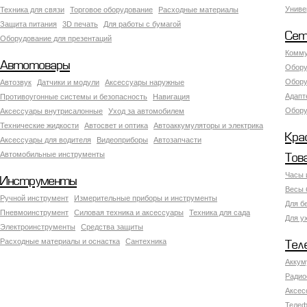
Униве
Техника для связи
Торговое оборудование
Расходные материалы
Защита питания
3D печать
Для работы с бумагой
Сет
Оборудование для презентаций
Комму
Автотовары
Обору
Обору
Автозвук
Датчики и модули
Аксессуары наружные
Адапт
Противоугонные системы и безопасность
Навигация
Обору
Аксесcуары внутрисалонные
Уход за автомобилем
Технические жидкости
Автосвет и оптика
Автоаккумуляторы и электрика
Кра
Аксессуары для водителя
Видеоприборы
Автозапчасти
Автомобильные инструменты
Тов
Часы 
Инструменты
Весы 
Ручной инструмент
Измерительные приборы и инструменты
Для б
Пневмоинструмент
Силовая техника и аксессуары
Техника для сада
Для у
Электроинструменты
Средства защиты
Расходные материалы и оснастка
Сантехника
Тел
Аккум
Радио
Аксес
Телеф