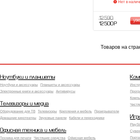
Нет в налич
12 590
ув
12 500 Р
Товаров на стра
Ноутбуки и планшеты
Ком
Ноутбуки и аксессуары
Планшеты и аксессуары
Инстр
Электронные книги и аксессуары
Антивирусы
Прогр
Компь
Телевизоры и медиа
Чистя
Оборудование для ТВ
Телевизоры
Крепления и мебель
Проигрыватели
Игр
Домашние кинотеатры
Звуковые панели
Кабели и переходники
PlaySt
Офисная техника и мебель
Сувен
Порта
Техника для печати
Чистящие средства
Офисная мебель