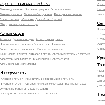
Офисная техника и мебель
Сувен
Порта
Техника для печати
Чистящие средства
Офисная мебель
Униве
Техника для связи
Торговое оборудование
Расходные материалы
Защита питания
3D печать
Для работы с бумагой
Сет
Оборудование для презентаций
Комму
Автотовары
Обору
Обору
Автозвук
Датчики и модули
Аксессуары наружные
Адапт
Противоугонные системы и безопасность
Навигация
Обору
Аксесcуары внутрисалонные
Уход за автомобилем
Технические жидкости
Автосвет и оптика
Автоаккумуляторы и электрика
Кра
Аксессуары для водителя
Видеоприборы
Автозапчасти
Автомобильные инструменты
Тов
Часы 
Инструменты
Весы 
Ручной инструмент
Измерительные приборы и инструменты
Для б
Пневмоинструмент
Силовая техника и аксессуары
Техника для сада
Для у
Электроинструменты
Средства защиты
Расходные материалы и оснастка
Сантехника
Тел
Аккум