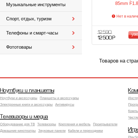
85mm F1.
Музыкальные инструменты
Нет в налич
Спорт, отдых, туризм
12 590
Телефоны и смарт-часы
ув
12 500 Р
Фототовары
Товаров на стра
Ноутбуки и планшеты
Ком
Ноутбуки и аксессуары
Планшеты и аксессуары
Инстр
Электронные книги и аксессуары
Антивирусы
Прогр
Компь
Телевизоры и медиа
Чистя
Оборудование для ТВ
Телевизоры
Крепления и мебель
Проигрыватели
Игр
Домашние кинотеатры
Звуковые панели
Кабели и переходники
PlaySt