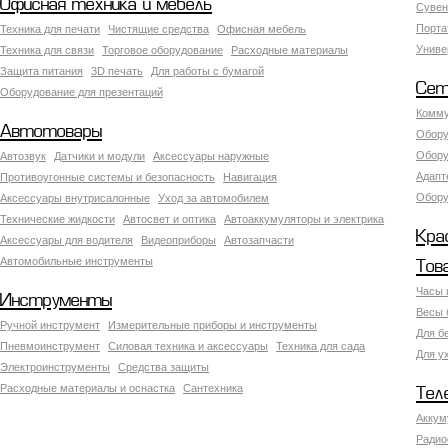
Офисная техника и мебель
Сувен
Порта
Техника для печати
Чистящие средства
Офисная мебель
Униве
Техника для связи
Торговое оборудование
Расходные материалы
Защита питания
3D печать
Для работы с бумагой
Сет
Оборудование для презентаций
Комму
Автотовары
Обору
Обору
Автозвук
Датчики и модули
Аксессуары наружные
Адапт
Противоугонные системы и безопасность
Навигация
Обору
Аксесcуары внутрисалонные
Уход за автомобилем
Технические жидкости
Автосвет и оптика
Автоаккумуляторы и электрика
Кра
Аксессуары для водителя
Видеоприборы
Автозапчасти
Автомобильные инструменты
Тов
Часы 
Инструменты
Весы 
Ручной инструмент
Измерительные приборы и инструменты
Для б
Пневмоинструмент
Силовая техника и аксессуары
Техника для сада
Для у
Электроинструменты
Средства защиты
Расходные материалы и оснастка
Сантехника
Тел
Аккум
Радио