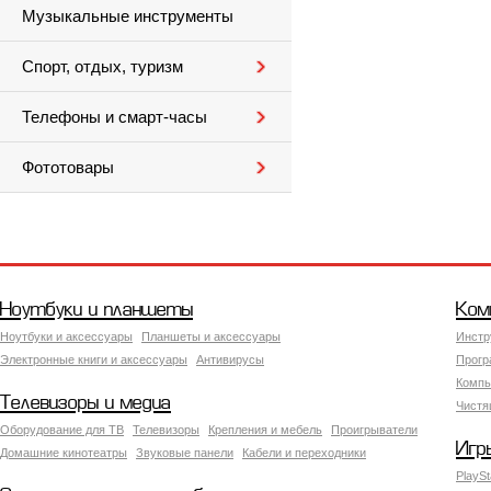
Музыкальные инструменты
Спорт, отдых, туризм
Телефоны и смарт-часы
Фототовары
Ноутбуки и планшеты
Ком
Ноутбуки и аксессуары
Планшеты и аксессуары
Инстр
Электронные книги и аксессуары
Антивирусы
Прогр
Компь
Телевизоры и медиа
Чистя
Оборудование для ТВ
Телевизоры
Крепления и мебель
Проигрыватели
Игр
Домашние кинотеатры
Звуковые панели
Кабели и переходники
PlaySt