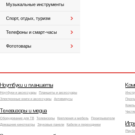
Музыкальные инструменты
Спорт, отдых, туризм
Телефоны и смарт-часы
Фототовары
Ноутбуки и планшеты
Ком
Ноутбуки и аксессуары
Планшеты и аксессуары
Инстр
Электронные книги и аксессуары
Антивирусы
Прогр
Компь
Телевизоры и медиа
Чистя
Оборудование для ТВ
Телевизоры
Крепления и мебель
Проигрыватели
Игр
Домашние кинотеатры
Звуковые панели
Кабели и переходники
PlaySt