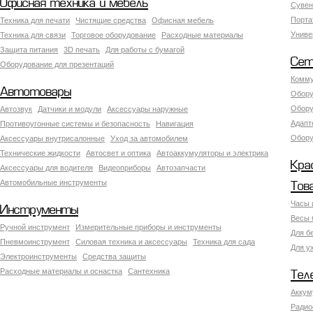
Офисная техника и мебель
Сувен
Порта
Техника для печати
Чистящие средства
Офисная мебель
Униве
Техника для связи
Торговое оборудование
Расходные материалы
Защита питания
3D печать
Для работы с бумагой
Сет
Оборудование для презентаций
Комму
Автотовары
Обору
Обору
Автозвук
Датчики и модули
Аксессуары наружные
Адапт
Противоугонные системы и безопасность
Навигация
Обору
Аксесcуары внутрисалонные
Уход за автомобилем
Технические жидкости
Автосвет и оптика
Автоаккумуляторы и электрика
Кра
Аксессуары для водителя
Видеоприборы
Автозапчасти
Автомобильные инструменты
Тов
Часы 
Инструменты
Весы 
Ручной инструмент
Измерительные приборы и инструменты
Для б
Пневмоинструмент
Силовая техника и аксессуары
Техника для сада
Для у
Электроинструменты
Средства защиты
Расходные материалы и оснастка
Сантехника
Тел
Аккум
Радио