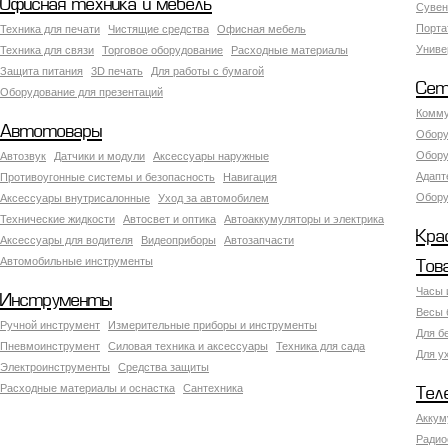
Офисная техника и мебель
Сувен
Порта
Техника для печати
Чистящие средства
Офисная мебель
Униве
Техника для связи
Торговое оборудование
Расходные материалы
Защита питания
3D печать
Для работы с бумагой
Сет
Оборудование для презентаций
Комму
Автотовары
Обору
Обору
Автозвук
Датчики и модули
Аксессуары наружные
Адапт
Противоугонные системы и безопасность
Навигация
Обору
Аксесcуары внутрисалонные
Уход за автомобилем
Технические жидкости
Автосвет и оптика
Автоаккумуляторы и электрика
Кра
Аксессуары для водителя
Видеоприборы
Автозапчасти
Автомобильные инструменты
Тов
Часы 
Инструменты
Весы 
Ручной инструмент
Измерительные приборы и инструменты
Для б
Пневмоинструмент
Силовая техника и аксессуары
Техника для сада
Для у
Электроинструменты
Средства защиты
Расходные материалы и оснастка
Сантехника
Тел
Аккум
Радио