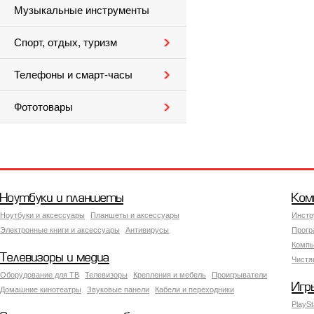
Музыкальные инструменты
Спорт, отдых, туризм
Телефоны и смарт-часы
Фототовары
Ноутбуки и планшеты
Ком
Ноутбуки и аксессуары
Планшеты и аксессуары
Инстр
Электронные книги и аксессуары
Антивирусы
Прогр
Компь
Телевизоры и медиа
Чистя
Оборудование для ТВ
Телевизоры
Крепления и мебель
Проигрыватели
Игр
Домашние кинотеатры
Звуковые панели
Кабели и переходники
PlaySt