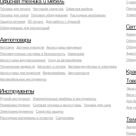
Офисная техника и мебель
Сувен
Порта
Техника для печати
Чистящие средства
Офисная мебель
Униве
Техника для связи
Торговое оборудование
Расходные материалы
Защита питания
3D печать
Для работы с бумагой
Сет
Оборудование для презентаций
Комму
Автотовары
Обору
Обору
Автозвук
Датчики и модули
Аксессуары наружные
Адапт
Противоугонные системы и безопасность
Навигация
Обору
Аксесcуары внутрисалонные
Уход за автомобилем
Технические жидкости
Автосвет и оптика
Автоаккумуляторы и электрика
Кра
Аксессуары для водителя
Видеоприборы
Автозапчасти
Автомобильные инструменты
Тов
Часы 
Инструменты
Весы 
Ручной инструмент
Измерительные приборы и инструменты
Для б
Пневмоинструмент
Силовая техника и аксессуары
Техника для сада
Для у
Электроинструменты
Средства защиты
Расходные материалы и оснастка
Сантехника
Тел
Аккум
Радио