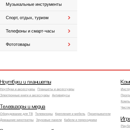
Музыкальные инструменты
Спорт, отдых, туризм
Телефоны и смарт-часы
Фототовары
Ноутбуки и планшеты
Ком
Ноутбуки и аксессуары
Планшеты и аксессуары
Инстр
Электронные книги и аксессуары
Антивирусы
Прогр
Компь
Телевизоры и медиа
Чистя
Оборудование для ТВ
Телевизоры
Крепления и мебель
Проигрыватели
Игр
Домашние кинотеатры
Звуковые панели
Кабели и переходники
PlaySt