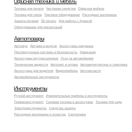
Офисная техника и мебель
Техника для печати
Чистящие средства
Офисная мебель
Техника для связи
Торговое оборудование
Расходные материалы
Защита питания
3D печать
Для работы с бумагой
Оборудование для презентаций
Автотовары
Автозвук
Датчики и модули
Аксессуары наружные
Противоугонные системы и безопасность
Навигация
Аксесcуары внутрисалонные
Уход за автомобилем
Технические жидкости
Автосвет и оптика
Автоаккумуляторы и электрика
Аксессуары для водителя
Видеоприборы
Автозапчасти
Автомобильные инструменты
Инструменты
Ручной инструмент
Измерительные приборы и инструменты
Пневмоинструмент
Силовая техника и аксессуары
Техника для сада
Электроинструменты
Средства защиты
Расходные материалы и оснастка
Сантехника