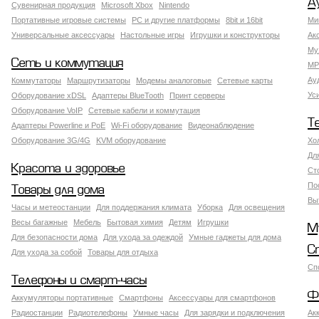
А
Сувенирная продукция
Microsoft Xbox
Nintendo
Портативные игровые системы
PC и другие платформы
8bit и 16bit
Ми
Универсальные аксессуары
Настольные игры
Игрушки и конструкторы
Ак
Му
Сеть и коммутация
MP
Ау
Коммутаторы
Маршрутизаторы
Модемы аналоговые
Сетевые карты
Ус
Оборудование xDSL
Адаптеры BlueTooth
Принт серверы
Оборудование VoIP
Сетевые кабели и коммутация
Т
Адаптеры Powerline и PoE
Wi-Fi оборудование
Видеонаблюдение
Оборудование 3G/4G
KVM оборудование
Хо
Дл
Красота и здоровье
Ст
По
Товары для дома
Вы
Часы и метеостанции
Для поддержания климата
Уборка
Для освещения
Весы багажные
Мебель
Бытовая химия
Детям
Игрушки
М
Для безопасности дома
Для ухода за одеждой
Умные гаджеты для дома
С
Для ухода за собой
Товары для отдыха
Сп
Телефоны и смарт-часы
Ф
Аккумуляторы портативные
Смартфоны
Аксессуары для смартфонов
Радиостанции
Радиотелефоны
Умные часы
Для зарядки и подключения
Ак