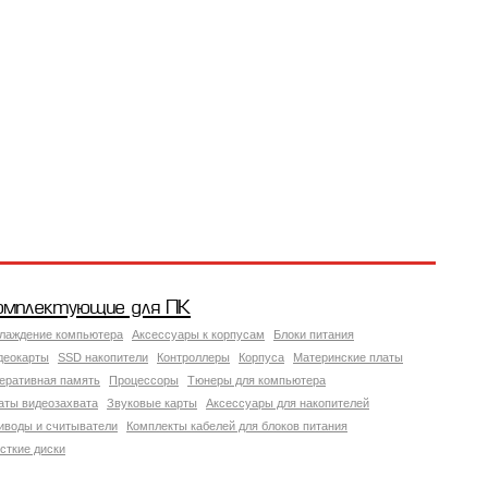
омплектующие для ПК
лаждение компьютера
Аксессуары к корпусам
Блоки питания
деокарты
SSD накопители
Контроллеры
Корпуса
Материнские платы
еративная память
Процессоры
Тюнеры для компьютера
аты видеозахвата
Звуковые карты
Аксессуары для накопителей
иводы и считыватели
Комплекты кабелей для блоков питания
сткие диски