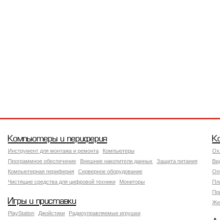
Компьютеры и периферия
К
Инструмент для монтажа и ремонта
Компьютеры
Ох
Программное обеспечение
Внешние накопители данных
Защита питания
Ви
Компьютерная периферия
Серверное оборудование
Оп
Чистящие средства для цифровой техники
Мониторы
Пл
Пр
Игры и приставки
Же
PlayStation
Джойстики
Радиоуправляемые игрушки