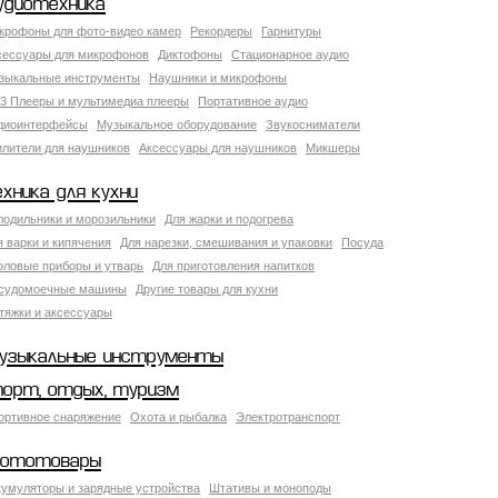
удиотехника
крофоны для фото-видео камер
Рекордеры
Гарнитуры
сессуары для микрофонов
Диктофоны
Стационарное аудио
зыкальные инструменты
Наушники и микрофоны
3 Плееры и мультимедиа плееры
Портативное аудио
диоинтерфейсы
Музыкальное оборудование
Звукосниматели
илители для наушников
Аксессуары для наушников
Микшеры
ехника для кухни
лодильники и морозильники
Для жарки и подогрева
я варки и кипячения
Для нарезки, смешивания и упаковки
Посуда
оловые приборы и утварь
Для приготовления напитков
судомоечные машины
Другие товары для кухни
тяжки и аксессуары
узыкальные инструменты
порт, отдых, туризм
ортивное снаряжение
Охота и рыбалка
Электротранспорт
ототовары
кумуляторы и зарядные устройства
Штативы и моноподы