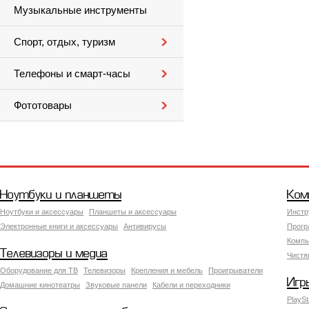
Музыкальные инструменты
Спорт, отдых, туризм
Телефоны и смарт-часы
Фототовары
Ноутбуки и планшеты
Ком
Ноутбуки и аксессуары
Планшеты и аксессуары
Инстр
Электронные книги и аксессуары
Антивирусы
Прогр
Компь
Телевизоры и медиа
Чистя
Оборудование для ТВ
Телевизоры
Крепления и мебель
Проигрыватели
Игр
Домашние кинотеатры
Звуковые панели
Кабели и переходники
PlaySt