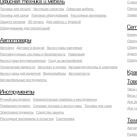
Офисная техника и мебель
Сувен
Порта
Техника для печати
Чистящие средства
Офисная мебель
Униве
Техника для связи
Торговое оборудование
Расходные материалы
Защита питания
3D печать
Для работы с бумагой
Сет
Оборудование для презентаций
Комму
Автотовары
Обору
Обору
Автозвук
Датчики и модули
Аксессуары наружные
Адапт
Противоугонные системы и безопасность
Навигация
Обору
Аксесcуары внутрисалонные
Уход за автомобилем
Технические жидкости
Автосвет и оптика
Автоаккумуляторы и электрика
Кра
Аксессуары для водителя
Видеоприборы
Автозапчасти
Автомобильные инструменты
Тов
Часы 
Инструменты
Весы 
Ручной инструмент
Измерительные приборы и инструменты
Для б
Пневмоинструмент
Силовая техника и аксессуары
Техника для сада
Для у
Электроинструменты
Средства защиты
Расходные материалы и оснастка
Сантехника
Тел
Аккум
Радио