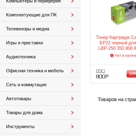
Компьютеры и периферия
Комплектующие для ПК
Телевизоры и медиа
Тонер Картридж Ca
EP22 черный для
Игры и приставки
LBP-250 350 800 8
1110SE 1120 (250
Нет в налич
Аудиотехника
Офисная техника и мебель
890
ув
800 Р
Сеть и коммутация
Автотовары
Товаров на стра
Товары для дома
Инструменты