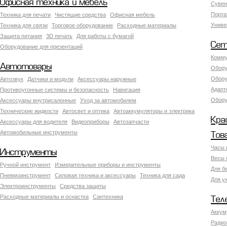
Офисная техника и мебель
Сувен
Порта
Техника для печати
Чистящие средства
Офисная мебель
Униве
Техника для связи
Торговое оборудование
Расходные материалы
Защита питания
3D печать
Для работы с бумагой
Сет
Оборудование для презентаций
Комму
Автотовары
Обору
Обору
Автозвук
Датчики и модули
Аксессуары наружные
Адапт
Противоугонные системы и безопасность
Навигация
Обору
Аксесcуары внутрисалонные
Уход за автомобилем
Технические жидкости
Автосвет и оптика
Автоаккумуляторы и электрика
Кра
Аксессуары для водителя
Видеоприборы
Автозапчасти
Автомобильные инструменты
Тов
Часы 
Инструменты
Весы 
Ручной инструмент
Измерительные приборы и инструменты
Для б
Пневмоинструмент
Силовая техника и аксессуары
Техника для сада
Для у
Электроинструменты
Средства защиты
Расходные материалы и оснастка
Сантехника
Тел
Аккум
Радио