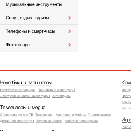
Музыкальные инструменты
Спорт, отдых, туризм
Телефоны и смарт-часы
Фототовары
Ноутбуки и планшеты
Ком
Ноутбуки и аксессуары
Планшеты и аксессуары
Инстр
Электронные книги и аксессуары
Антивирусы
Прогр
Компь
Телевизоры и медиа
Чистя
Оборудование для ТВ
Телевизоры
Крепления и мебель
Проигрыватели
Игр
Домашние кинотеатры
Звуковые панели
Кабели и переходники
PlaySt