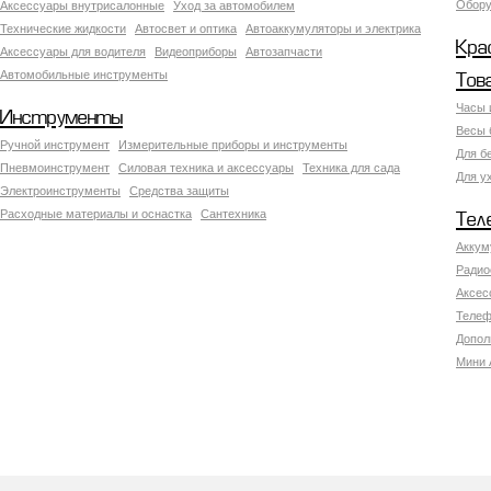
Обору
Аксесcуары внутрисалонные
Уход за автомобилем
Технические жидкости
Автосвет и оптика
Автоаккумуляторы и электрика
Кра
Аксессуары для водителя
Видеоприборы
Автозапчасти
Автомобильные инструменты
Тов
Часы 
Инструменты
Весы 
Ручной инструмент
Измерительные приборы и инструменты
Для б
Пневмоинструмент
Силовая техника и аксессуары
Техника для сада
Для у
Электроинструменты
Средства защиты
Расходные материалы и оснастка
Сантехника
Тел
Аккум
Радио
Аксес
Телеф
Допол
Мини 