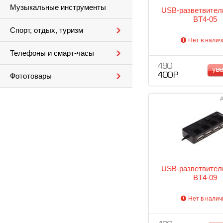
Музыкальные инструменты
USB-разветвите
BT4-05
Спорт, отдых, туризм
Нет в налич
Телефоны и смарт-часы
490
ув
400 Р
Фототовары
А
USB-разветвите
BT4-09
Нет в налич