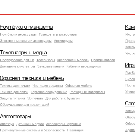
Ноутбуки и планшеты
Ком
Ноутбуки и аксессуары
Планшеты и аксессуары
Инстр
Электронные книги и аксессуары
Антивирусы
Прогр
Компь
Телевизоры и медиа
Чистя
Оборудование для ТВ
Телевизоры
Крепления и мебель
Проигрыватели
Игр
Домашние кинотеатры
Звуковые панели
Кабели и переходники
PlaySt
Офисная техника и мебель
Сувен
Порта
Техника для печати
Чистящие средства
Офисная мебель
Униве
Техника для связи
Торговое оборудование
Расходные материалы
Защита питания
3D печать
Для работы с бумагой
Сет
Оборудование для презентаций
Комму
Автотовары
Обору
Обору
Автозвук
Датчики и модули
Аксессуары наружные
Адапт
Противоугонные системы и безопасность
Навигация