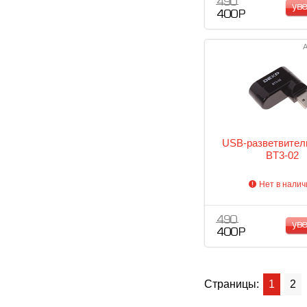
490
ув
400 Р
А
USB-разветвите
BT3-02
Нет в налич
490
ув
400 Р
Страницы:
1
2