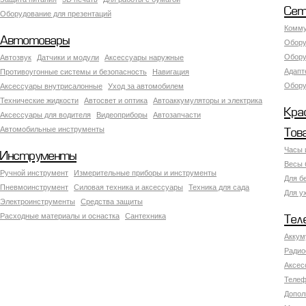
Сет
Оборудование для презентаций
Комму
Автотовары
Обору
Обору
Автозвук
Датчики и модули
Аксессуары наружные
Адапт
Противоугонные системы и безопасность
Навигация
Обору
Аксесcуары внутрисалонные
Уход за автомобилем
Технические жидкости
Автосвет и оптика
Автоаккумуляторы и электрика
Кра
Аксессуары для водителя
Видеоприборы
Автозапчасти
Автомобильные инструменты
Тов
Часы 
Инструменты
Весы 
Ручной инструмент
Измерительные приборы и инструменты
Для б
Пневмоинструмент
Силовая техника и аксессуары
Техника для сада
Для у
Электроинструменты
Средства защиты
Расходные материалы и оснастка
Сантехника
Тел
Аккум
Радио
Аксес
Телеф
Допол