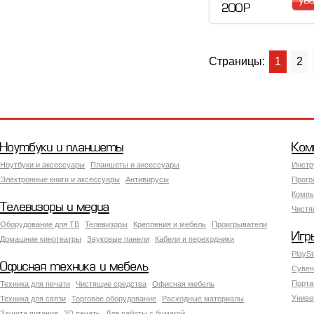
ув
200 Р
Страницы:
1
2
Ноутбуки и планшеты
Ком
Ноутбуки и аксессуары
Планшеты и аксессуары
Инстр
Электронные книги и аксессуары
Антивирусы
Прогр
Компь
Телевизоры и медиа
Чистя
Оборудование для ТВ
Телевизоры
Крепления и мебель
Проигрыватели
Игр
Домашние кинотеатры
Звуковые панели
Кабели и переходники
PlaySt
Офисная техника и мебель
Сувен
Порта
Техника для печати
Чистящие средства
Офисная мебель
Униве
Техника для связи
Торговое оборудование
Расходные материалы
Защита питания
3D печать
Для работы с бумагой