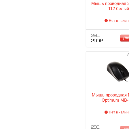
Мышь проводная 
112 белый
Нет в налич
290
ув
200 Р
А
Мышь проводная D
Optimum MB-
Нет в налич
290