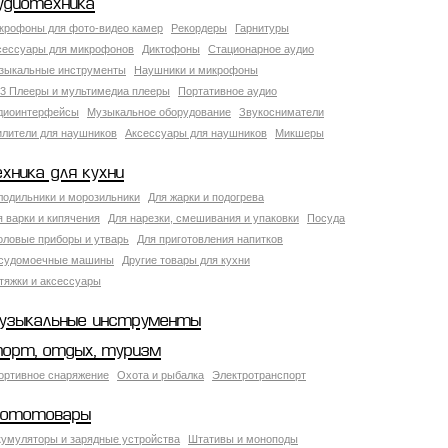
удиотехника
крофоны для фото-видео камер
Рекордеры
Гарнитуры
сессуары для микрофонов
Диктофоны
Стационарное аудио
зыкальные инструменты
Наушники и микрофоны
3 Плееры и мультимедиа плееры
Портативное аудио
диоинтерфейсы
Музыкальное оборудование
Звукосниматели
илители для наушников
Аксессуары для наушников
Микшеры
ехника для кухни
лодильники и морозильники
Для жарки и подогрева
я варки и кипячения
Для нарезки, смешивания и упаковки
Посуда
оловые приборы и утварь
Для приготовления напитков
судомоечные машины
Другие товары для кухни
тяжки и аксессуары
узыкальные инструменты
порт, отдых, туризм
ортивное снаряжение
Охота и рыбалка
Электротранспорт
ототовары
кумуляторы и зарядные устройства
Штативы и моноподы