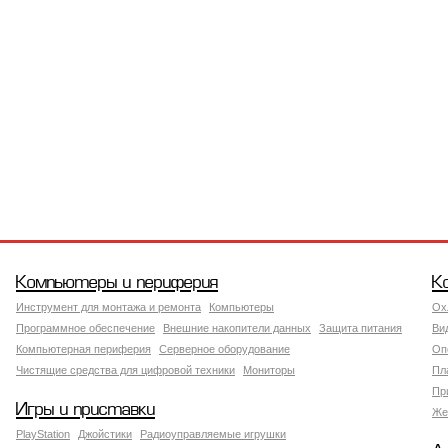
Компьютеры и периферия
К
Инструмент для монтажа и ремонта
Компьютеры
Ох
Программное обеспечение
Внешние накопители данных
Защита питания
Ви
Компьютерная периферия
Серверное оборудование
Оп
Чистящие средства для цифровой техники
Мониторы
Пл
Пр
Игры и приставки
Же
PlayStation
Джойстики
Радиоуправляемые игрушки