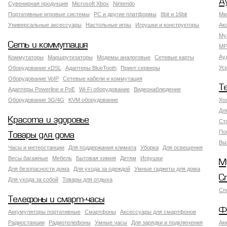
А
Сувенирная продукция
Microsoft Xbox
Nintendo
Портативные игровые системы
PC и другие платформы
8bit и 16bit
Ми
Универсальные аксессуары
Настольные игры
Игрушки и конструкторы
Ак
Му
Сеть и коммутация
MP
Ау
Коммутаторы
Маршрутизаторы
Модемы аналоговые
Сетевые карты
Ус
Оборудование xDSL
Адаптеры BlueTooth
Принт серверы
Оборудование VoIP
Сетевые кабели и коммутация
Т
Адаптеры Powerline и PoE
Wi-Fi оборудование
Видеонаблюдение
Оборудование 3G/4G
KVM оборудование
Хо
Дл
Красота и здоровье
Ст
По
Товары для дома
Вы
Часы и метеостанции
Для поддержания климата
Уборка
Для освещения
Весы багажные
Мебель
Бытовая химия
Детям
Игрушки
М
Для безопасности дома
Для ухода за одеждой
Умные гаджеты для дома
С
Для ухода за собой
Товары для отдыха
Сп
Телефоны и смарт-часы
Ф
Аккумуляторы портативные
Смартфоны
Аксессуары для смартфонов
Радиостанции
Радиотелефоны
Умные часы
Для зарядки и подключения
Ак