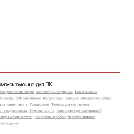
омплектующие для ПК
лаждение компьютера
Аксессуары к корпусам
Блоки питания
деокарты
SSD накопители
Контроллеры
Корпуса
Материнские платы
еративная память
Процессоры
Тюнеры для компьютера
аты видеозахвата
Звуковые карты
Аксессуары для накопителей
иводы и считыватели
Комплекты кабелей для блоков питания
сткие диски