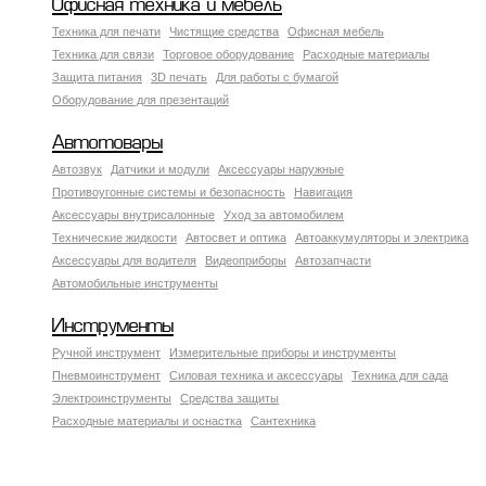
Офисная техника и мебель
Техника для печати
Чистящие средства
Офисная мебель
Техника для связи
Торговое оборудование
Расходные материалы
Защита питания
3D печать
Для работы с бумагой
Оборудование для презентаций
Автотовары
Автозвук
Датчики и модули
Аксессуары наружные
Противоугонные системы и безопасность
Навигация
Аксесcуары внутрисалонные
Уход за автомобилем
Технические жидкости
Автосвет и оптика
Автоаккумуляторы и электрика
Аксессуары для водителя
Видеоприборы
Автозапчасти
Автомобильные инструменты
Инструменты
Ручной инструмент
Измерительные приборы и инструменты
Пневмоинструмент
Силовая техника и аксессуары
Техника для сада
Электроинструменты
Средства защиты
Расходные материалы и оснастка
Сантехника