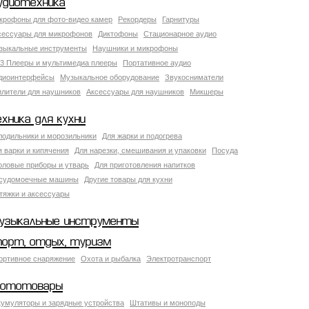
удиотехника
крофоны для фото-видео камер
Рекордеры
Гарнитуры
сессуары для микрофонов
Диктофоны
Стационарное аудио
зыкальные инструменты
Наушники и микрофоны
3 Плееры и мультимедиа плееры
Портативное аудио
диоинтерфейсы
Музыкальное оборудование
Звукосниматели
илители для наушников
Аксессуары для наушников
Микшеры
ехника для кухни
лодильники и морозильники
Для жарки и подогрева
я варки и кипячения
Для нарезки, смешивания и упаковки
Посуда
оловые приборы и утварь
Для приготовления напитков
судомоечные машины
Другие товары для кухни
тяжки и аксессуары
узыкальные инструменты
порт, отдых, туризм
ортивное снаряжение
Охота и рыбалка
Электротранспорт
ототовары
кумуляторы и зарядные устройства
Штативы и моноподы