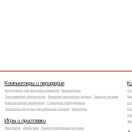
Компьютеры и периферия
К
Инструмент для монтажа и ремонта
Компьютеры
Ох
Программное обеспечение
Внешние накопители данных
Защита питания
Ви
Компьютерная периферия
Серверное оборудование
Оп
Чистящие средства для цифровой техники
Мониторы
Пл
Пр
Игры и приставки
Же
PlayStation
Джойстики
Радиоуправляемые игрушки