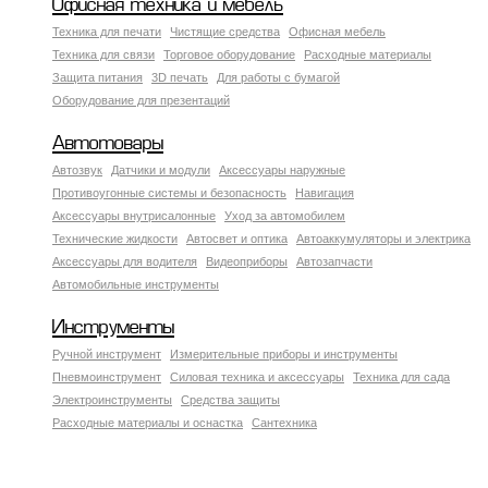
Офисная техника и мебель
Техника для печати
Чистящие средства
Офисная мебель
Техника для связи
Торговое оборудование
Расходные материалы
Защита питания
3D печать
Для работы с бумагой
Оборудование для презентаций
Автотовары
Автозвук
Датчики и модули
Аксессуары наружные
Противоугонные системы и безопасность
Навигация
Аксесcуары внутрисалонные
Уход за автомобилем
Технические жидкости
Автосвет и оптика
Автоаккумуляторы и электрика
Аксессуары для водителя
Видеоприборы
Автозапчасти
Автомобильные инструменты
Инструменты
Ручной инструмент
Измерительные приборы и инструменты
Пневмоинструмент
Силовая техника и аксессуары
Техника для сада
Электроинструменты
Средства защиты
Расходные материалы и оснастка
Сантехника