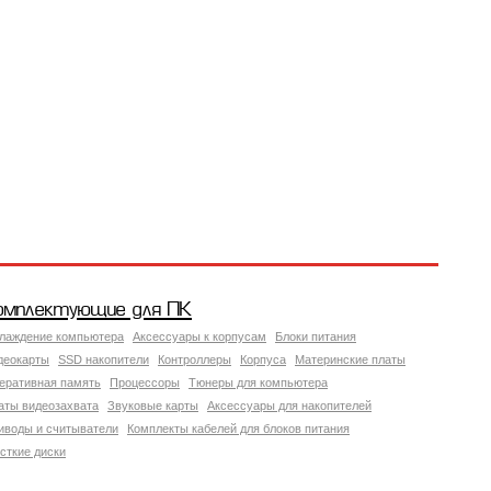
омплектующие для ПК
лаждение компьютера
Аксессуары к корпусам
Блоки питания
деокарты
SSD накопители
Контроллеры
Корпуса
Материнские платы
еративная память
Процессоры
Тюнеры для компьютера
аты видеозахвата
Звуковые карты
Аксессуары для накопителей
иводы и считыватели
Комплекты кабелей для блоков питания
сткие диски