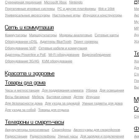
А
Сувенирная продукция
Microsoft Xbox
Nintendo
Портативные игровые системы
PC и другие платформы
8bit и 16bit
Ми
Универсальные аксессуары
Настольные игры
Игрушки и конструкторы
Ак
Му
Сеть и коммутация
MP
Ау
Коммутаторы
Маршрутизаторы
Модемы аналоговые
Сетевые карты
Ус
Оборудование xDSL
Адаптеры BlueTooth
Принт серверы
Оборудование VoIP
Сетевые кабели и коммутация
Т
Адаптеры Powerline и PoE
Wi-Fi оборудование
Видеонаблюдение
Оборудование 3G/4G
KVM оборудование
Хо
Дл
Красота и здоровье
Ст
По
Товары для дома
Вы
Часы и метеостанции
Для поддержания климата
Уборка
Для освещения
Весы багажные
Мебель
Бытовая химия
Детям
Игрушки
М
Для безопасности дома
Для ухода за одеждой
Умные гаджеты для дома
С
Для ухода за собой
Товары для отдыха
Сп
Телефоны и смарт-часы
Ф
Аккумуляторы портативные
Смартфоны
Аксессуары для смартфонов
Радиостанции
Радиотелефоны
Умные часы
Для зарядки и подключения
Ак