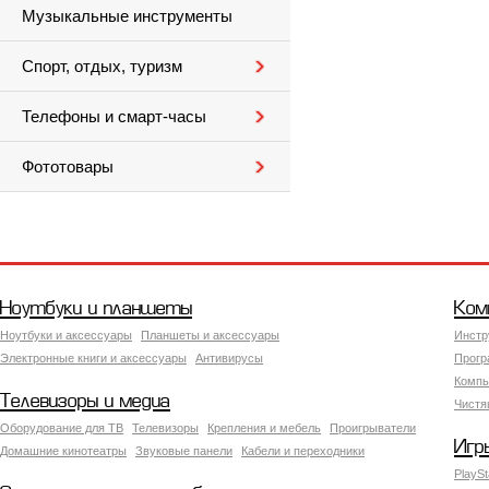
Музыкальные инструменты
Спорт, отдых, туризм
Телефоны и смарт-часы
Фототовары
Ноутбуки и планшеты
Ком
Ноутбуки и аксессуары
Планшеты и аксессуары
Инстр
Электронные книги и аксессуары
Антивирусы
Прогр
Компь
Телевизоры и медиа
Чистя
Оборудование для ТВ
Телевизоры
Крепления и мебель
Проигрыватели
Игр
Домашние кинотеатры
Звуковые панели
Кабели и переходники
PlaySt