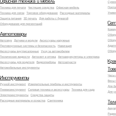
Офисная техника и мебель
Сувен
Порта
Техника для печати
Чистящие средства
Офисная мебель
Униве
Техника для связи
Торговое оборудование
Расходные материалы
Защита питания
3D печать
Для работы с бумагой
Сет
Оборудование для презентаций
Комму
Автотовары
Обору
Обору
Автозвук
Датчики и модули
Аксессуары наружные
Адапт
Противоугонные системы и безопасность
Навигация
Обору
Аксесcуары внутрисалонные
Уход за автомобилем
Технические жидкости
Автосвет и оптика
Автоаккумуляторы и электрика
Кра
Аксессуары для водителя
Видеоприборы
Автозапчасти
Автомобильные инструменты
Тов
Часы 
Инструменты
Весы 
Ручной инструмент
Измерительные приборы и инструменты
Для б
Пневмоинструмент
Силовая техника и аксессуары
Техника для сада
Для у
Электроинструменты
Средства защиты
Расходные материалы и оснастка
Сантехника
Тел
Аккум
Радио