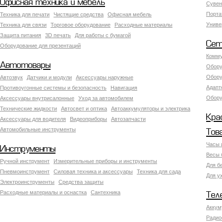
Офисная техника и мебель
Сувен
Порта
Техника для печати
Чистящие средства
Офисная мебель
Униве
Техника для связи
Торговое оборудование
Расходные материалы
Защита питания
3D печать
Для работы с бумагой
Сет
Оборудование для презентаций
Комму
Автотовары
Обору
Обору
Автозвук
Датчики и модули
Аксессуары наружные
Адапт
Противоугонные системы и безопасность
Навигация
Обору
Аксесcуары внутрисалонные
Уход за автомобилем
Технические жидкости
Автосвет и оптика
Автоаккумуляторы и электрика
Кра
Аксессуары для водителя
Видеоприборы
Автозапчасти
Автомобильные инструменты
Тов
Часы 
Инструменты
Весы 
Ручной инструмент
Измерительные приборы и инструменты
Для б
Пневмоинструмент
Силовая техника и аксессуары
Техника для сада
Для у
Электроинструменты
Средства защиты
Расходные материалы и оснастка
Сантехника
Тел
Аккум
Радио