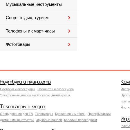
Музыкальные инструменты
Спорт, отдых, туризм
Телефоны и смарт-часы
Фототовары
Ноутбуки и планшеты
Ком
Ноутбуки и аксессуары
Планшеты и аксессуары
Инстр
Электронные книги и аксессуары
Антивирусы
Прогр
Компь
Телевизоры и медиа
Чистя
Оборудование для ТВ
Телевизоры
Крепления и мебель
Проигрыватели
Игр
Домашние кинотеатры
Звуковые панели
Кабели и переходники
PlaySt