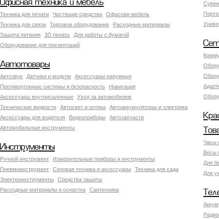
Офисная техника и мебель
Сувен
Порта
Техника для печати
Чистящие средства
Офисная мебель
Униве
Техника для связи
Торговое оборудование
Расходные материалы
Защита питания
3D печать
Для работы с бумагой
Сет
Оборудование для презентаций
Комму
Автотовары
Обору
Обору
Автозвук
Датчики и модули
Аксессуары наружные
Адапт
Противоугонные системы и безопасность
Навигация
Обору
Аксесcуары внутрисалонные
Уход за автомобилем
Технические жидкости
Автосвет и оптика
Автоаккумуляторы и электрика
Кра
Аксессуары для водителя
Видеоприборы
Автозапчасти
Автомобильные инструменты
Тов
Часы 
Инструменты
Весы 
Ручной инструмент
Измерительные приборы и инструменты
Для б
Пневмоинструмент
Силовая техника и аксессуары
Техника для сада
Для у
Электроинструменты
Средства защиты
Расходные материалы и оснастка
Сантехника
Тел
Аккум
Радио