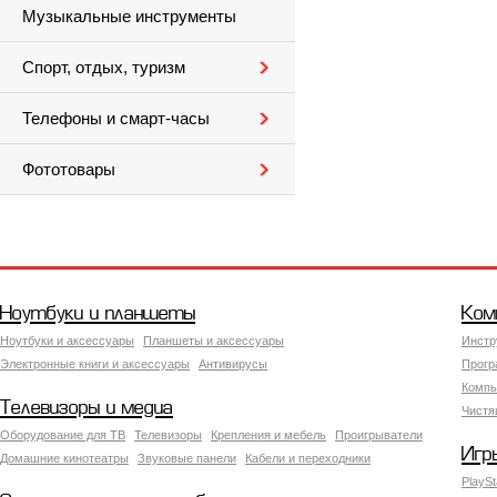
Музыкальные инструменты
Спорт, отдых, туризм
Телефоны и смарт-часы
Фототовары
Ноутбуки и планшеты
Ком
Ноутбуки и аксессуары
Планшеты и аксессуары
Инстр
Электронные книги и аксессуары
Антивирусы
Прогр
Компь
Телевизоры и медиа
Чистя
Оборудование для ТВ
Телевизоры
Крепления и мебель
Проигрыватели
Игр
Домашние кинотеатры
Звуковые панели
Кабели и переходники
PlaySt