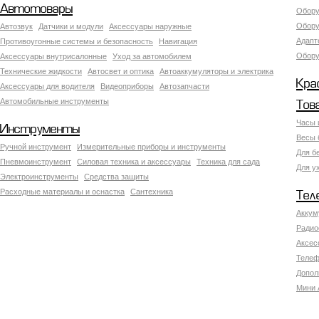
Автотовары
Обору
Обору
Автозвук
Датчики и модули
Аксессуары наружные
Адапт
Противоугонные системы и безопасность
Навигация
Обору
Аксесcуары внутрисалонные
Уход за автомобилем
Технические жидкости
Автосвет и оптика
Автоаккумуляторы и электрика
Кра
Аксессуары для водителя
Видеоприборы
Автозапчасти
Автомобильные инструменты
Тов
Часы 
Инструменты
Весы 
Ручной инструмент
Измерительные приборы и инструменты
Для б
Пневмоинструмент
Силовая техника и аксессуары
Техника для сада
Для у
Электроинструменты
Средства защиты
Расходные материалы и оснастка
Сантехника
Тел
Аккум
Радио
Аксес
Телеф
Допол
Мини 