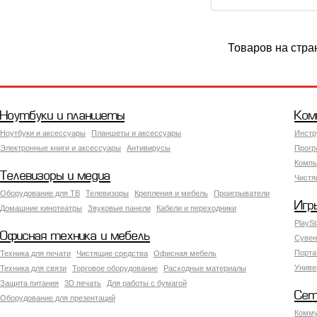
Товаров на стра
Ноутбуки и планшеты
Ком
Ноутбуки и аксессуары
Планшеты и аксессуары
Инстр
Электронные книги и аксессуары
Антивирусы
Прогр
Компь
Телевизоры и медиа
Чистя
Оборудование для ТВ
Телевизоры
Крепления и мебель
Проигрыватели
Игр
Домашние кинотеатры
Звуковые панели
Кабели и переходники
PlaySt
Офисная техника и мебель
Сувен
Порта
Техника для печати
Чистящие средства
Офисная мебель
Униве
Техника для связи
Торговое оборудование
Расходные материалы
Защита питания
3D печать
Для работы с бумагой
Сет
Оборудование для презентаций
Комму