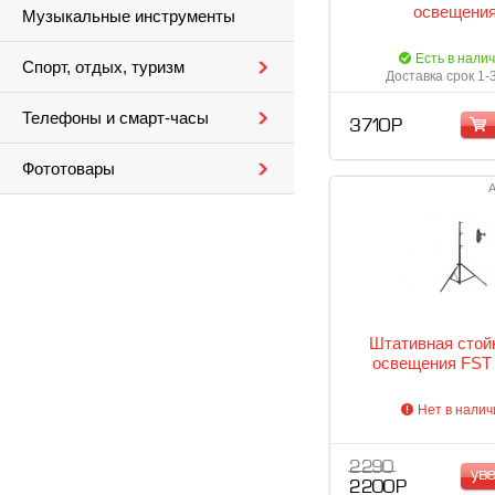
оcвещени
Музыкальные инструменты
Есть в нали
Спорт, отдых, туризм
Доставка срок 1-
Телефоны и смарт-часы
3 710 Р
Фототовары
А
Штативная стой
оcвещения FST 
Нет в налич
2 290
ув
2 200 Р