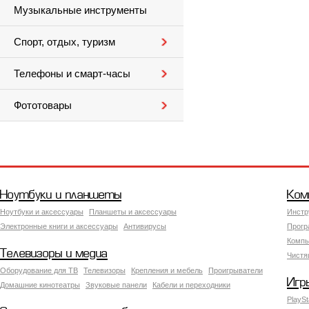
Музыкальные инструменты
Спорт, отдых, туризм
Телефоны и смарт-часы
Фототовары
Ноутбуки и планшеты
Ком
Ноутбуки и аксессуары
Планшеты и аксессуары
Инстр
Электронные книги и аксессуары
Антивирусы
Прогр
Компь
Телевизоры и медиа
Чистя
Оборудование для ТВ
Телевизоры
Крепления и мебель
Проигрыватели
Игр
Домашние кинотеатры
Звуковые панели
Кабели и переходники
PlaySt