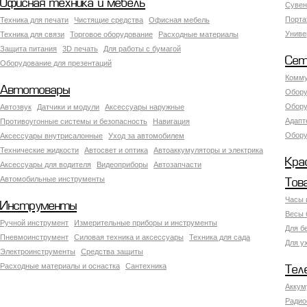
Офисная техника и мебель
Сувен
Порта
Техника для печати
Чистящие средства
Офисная мебель
Униве
Техника для связи
Торговое оборудование
Расходные материалы
Защита питания
3D печать
Для работы с бумагой
Сет
Оборудование для презентаций
Комму
Автотовары
Обору
Обору
Автозвук
Датчики и модули
Аксессуары наружные
Адапт
Противоугонные системы и безопасность
Навигация
Обору
Аксесcуары внутрисалонные
Уход за автомобилем
Технические жидкости
Автосвет и оптика
Автоаккумуляторы и электрика
Кра
Аксессуары для водителя
Видеоприборы
Автозапчасти
Автомобильные инструменты
Тов
Часы 
Инструменты
Весы 
Ручной инструмент
Измерительные приборы и инструменты
Для б
Пневмоинструмент
Силовая техника и аксессуары
Техника для сада
Для у
Электроинструменты
Средства защиты
Расходные материалы и оснастка
Сантехника
Тел
Аккум
Радио