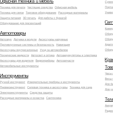
Офисная техника и мебель
Сувен
Порта
Техника для печати
Чистящие средства
Офисная мебель
Униве
Техника для связи
Торговое оборудование
Расходные материалы
Защита питания
3D печать
Для работы с бумагой
Сет
Оборудование для презентаций
Комму
Автотовары
Обору
Обору
Автозвук
Датчики и модули
Аксессуары наружные
Адапт
Противоугонные системы и безопасность
Навигация
Обору
Аксесcуары внутрисалонные
Уход за автомобилем
Технические жидкости
Автосвет и оптика
Автоаккумуляторы и электрика
Кра
Аксессуары для водителя
Видеоприборы
Автозапчасти
Автомобильные инструменты
Тов
Часы 
Инструменты
Весы 
Ручной инструмент
Измерительные приборы и инструменты
Для б
Пневмоинструмент
Силовая техника и аксессуары
Техника для сада
Для у
Электроинструменты
Средства защиты
Расходные материалы и оснастка
Сантехника
Тел
Аккум
Радио