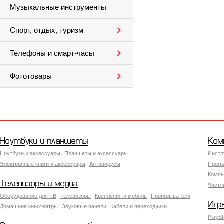
Музыкальные инструменты
Спорт, отдых, туризм
Телефоны и смарт-часы
Фототовары
Ноутбуки и планшеты
Ком
Ноутбуки и аксессуары
Планшеты и аксессуары
Инстр
Электронные книги и аксессуары
Антивирусы
Прогр
Компь
Телевизоры и медиа
Чистя
Оборудование для ТВ
Телевизоры
Крепления и мебель
Проигрыватели
Игр
Домашние кинотеатры
Звуковые панели
Кабели и переходники
PlaySt