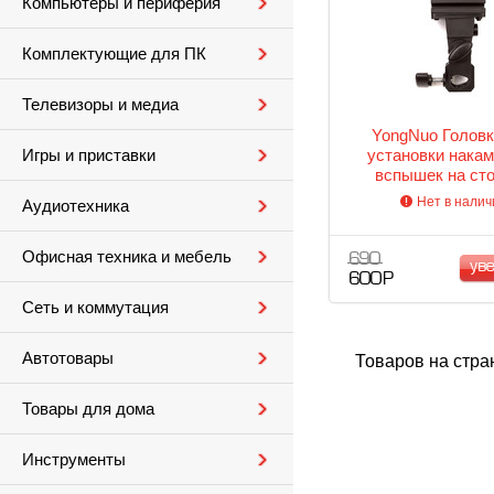
Компьютеры и периферия
Комплектующие для ПК
Телевизоры и медиа
YongNuo Головк
установки нака
Игры и приставки
вспышек на сто
креплением для 
Нет в налич
Аудиотехника
Офисная техника и мебель
690
ув
600 Р
Сеть и коммутация
Автотовары
Товаров на стра
Товары для дома
Инструменты