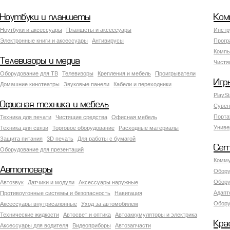
Ноутбуки и планшеты
Ком
Ноутбуки и аксессуары
Планшеты и аксессуары
Инстр
Электронные книги и аксессуары
Антивирусы
Прогр
Компь
Телевизоры и медиа
Чистя
Оборудование для ТВ
Телевизоры
Крепления и мебель
Проигрыватели
Игр
Домашние кинотеатры
Звуковые панели
Кабели и переходники
PlaySt
Офисная техника и мебель
Сувен
Порта
Техника для печати
Чистящие средства
Офисная мебель
Униве
Техника для связи
Торговое оборудование
Расходные материалы
Защита питания
3D печать
Для работы с бумагой
Сет
Оборудование для презентаций
Комму
Автотовары
Обору
Обору
Автозвук
Датчики и модули
Аксессуары наружные
Адапт
Противоугонные системы и безопасность
Навигация
Обору
Аксесcуары внутрисалонные
Уход за автомобилем
Технические жидкости
Автосвет и оптика
Автоаккумуляторы и электрика
Кра
Аксессуары для водителя
Видеоприборы
Автозапчасти