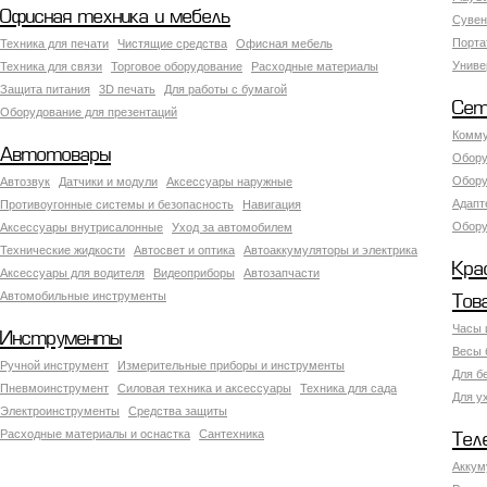
Офисная техника и мебель
Сувен
Порта
Техника для печати
Чистящие средства
Офисная мебель
Униве
Техника для связи
Торговое оборудование
Расходные материалы
Защита питания
3D печать
Для работы с бумагой
Сет
Оборудование для презентаций
Комму
Автотовары
Обору
Обору
Автозвук
Датчики и модули
Аксессуары наружные
Адапт
Противоугонные системы и безопасность
Навигация
Обору
Аксесcуары внутрисалонные
Уход за автомобилем
Технические жидкости
Автосвет и оптика
Автоаккумуляторы и электрика
Кра
Аксессуары для водителя
Видеоприборы
Автозапчасти
Автомобильные инструменты
Тов
Часы 
Инструменты
Весы 
Ручной инструмент
Измерительные приборы и инструменты
Для б
Пневмоинструмент
Силовая техника и аксессуары
Техника для сада
Для у
Электроинструменты
Средства защиты
Расходные материалы и оснастка
Сантехника
Тел
Аккум