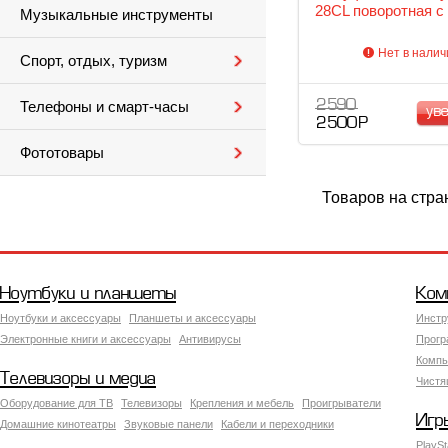
28CL поворотная с
Музыкальные инструменты
Нет в налич
Спорт, отдых, туризм
2 590
Телефоны и смарт-часы
ув
2 500 Р
Фототовары
Товаров на стра
Ноутбуки и планшеты
Ком
Ноутбуки и аксессуары
Планшеты и аксессуары
Инстр
Электронные книги и аксессуары
Антивирусы
Прогр
Компь
Телевизоры и медиа
Чистя
Оборудование для ТВ
Телевизоры
Крепления и мебель
Проигрыватели
Игр
Домашние кинотеатры
Звуковые панели
Кабели и переходники
PlaySt