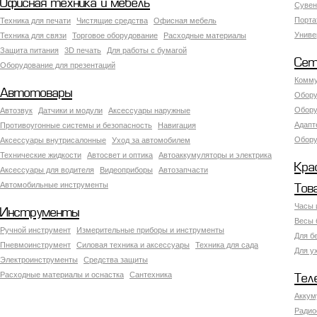
Офисная техника и мебель
Сувен
Порта
Техника для печати
Чистящие средства
Офисная мебель
Униве
Техника для связи
Торговое оборудование
Расходные материалы
Защита питания
3D печать
Для работы с бумагой
Сет
Оборудование для презентаций
Комму
Автотовары
Обору
Обору
Автозвук
Датчики и модули
Аксессуары наружные
Адапт
Противоугонные системы и безопасность
Навигация
Обору
Аксесcуары внутрисалонные
Уход за автомобилем
Технические жидкости
Автосвет и оптика
Автоаккумуляторы и электрика
Кра
Аксессуары для водителя
Видеоприборы
Автозапчасти
Автомобильные инструменты
Тов
Часы 
Инструменты
Весы 
Ручной инструмент
Измерительные приборы и инструменты
Для б
Пневмоинструмент
Силовая техника и аксессуары
Техника для сада
Для у
Электроинструменты
Средства защиты
Расходные материалы и оснастка
Сантехника
Тел
Аккум
Радио