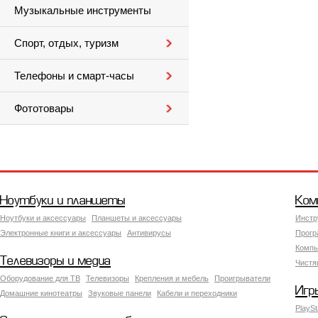
Музыкальные инструменты
Спорт, отдых, туризм
Телефоны и смарт-часы
Фототовары
Ноутбуки и планшеты
Ком
Ноутбуки и аксессуары
Планшеты и аксессуары
Инстр
Электронные книги и аксессуары
Антивирусы
Прогр
Компь
Телевизоры и медиа
Чистя
Оборудование для ТВ
Телевизоры
Крепления и мебель
Проигрыватели
Игр
Домашние кинотеатры
Звуковые панели
Кабели и переходники
PlaySt