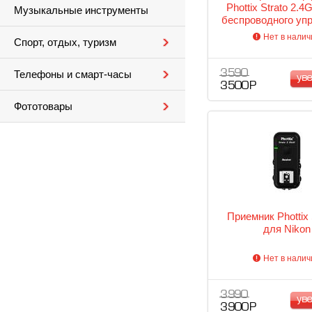
Phottix Strato 2.
Музыкальные инструменты
беспроводного уп
вспышкой 4в1 
Нет в налич
Спорт, отдых, туризм
3 590
Телефоны и смарт-часы
ув
3 500 Р
Фототовары
Приемник Phottix S
для Nikon
Нет в налич
3 990
ув
3 900 Р