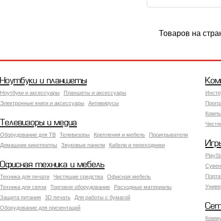
Товаров на стра
Ноутбуки и планшеты
Ком
Ноутбуки и аксессуары
Планшеты и аксессуары
Инстр
Электронные книги и аксессуары
Антивирусы
Прогр
Компь
Телевизоры и медиа
Чистя
Оборудование для ТВ
Телевизоры
Крепления и мебель
Проигрыватели
Игр
Домашние кинотеатры
Звуковые панели
Кабели и переходники
PlaySt
Офисная техника и мебель
Сувен
Порта
Техника для печати
Чистящие средства
Офисная мебель
Униве
Техника для связи
Торговое оборудование
Расходные материалы
Защита питания
3D печать
Для работы с бумагой
Сет
Оборудование для презентаций
Комму