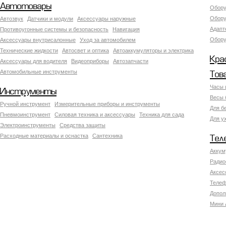
Автотовары
Обору
Обору
Автозвук
Датчики и модули
Аксессуары наружные
Адапт
Противоугонные системы и безопасность
Навигация
Обору
Аксесcуары внутрисалонные
Уход за автомобилем
Технические жидкости
Автосвет и оптика
Автоаккумуляторы и электрика
Кра
Аксессуары для водителя
Видеоприборы
Автозапчасти
Автомобильные инструменты
Тов
Часы 
Инструменты
Весы 
Ручной инструмент
Измерительные приборы и инструменты
Для б
Пневмоинструмент
Силовая техника и аксессуары
Техника для сада
Для у
Электроинструменты
Средства защиты
Расходные материалы и оснастка
Сантехника
Тел
Аккум
Радио
Аксес
Телеф
Допол
Мини 