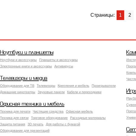
Страницы:
1
2
Ноутбуки и планшеты
Ком
Ноутбуки и аксессуары
Планшеты и аксессуары
Инстр
Электронные книги и аксессуары
Антивирусы
Прогр
Компь
Телевизоры и медиа
Чистя
Оборудование для ТВ
Телевизоры
Крепления и мебель
Проигрыватели
Игр
Домашние кинотеатры
Звуковые панели
Кабели и переходники
PlaySt
Офисная техника и мебель
Сувен
Порта
Техника для печати
Чистящие средства
Офисная мебель
Униве
Техника для связи
Торговое оборудование
Расходные материалы
Защита питания
3D печать
Для работы с бумагой
Сет
Оборудование для презентаций