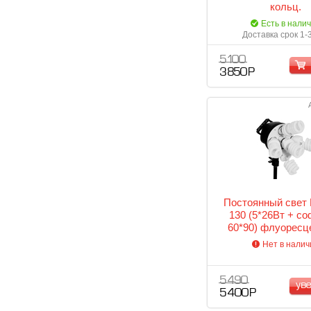
кольц.
Есть в нали
Доставка срок 1-
5 100
3 850 Р
Постоянный свет 
130 (5*26Вт + с
60*90) флуоресц
осветительный 
Нет в налич
5 490
ув
5 400 Р