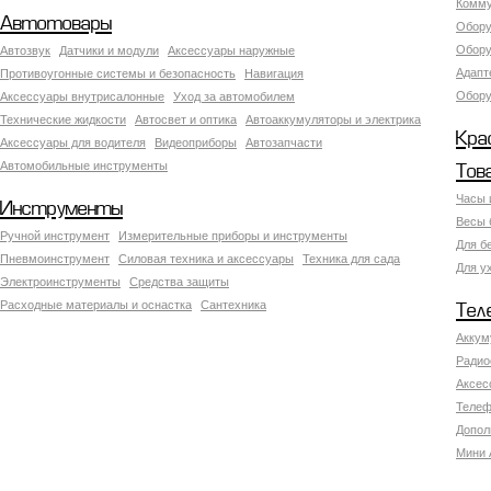
Комму
Автотовары
Обору
Обору
Автозвук
Датчики и модули
Аксессуары наружные
Адапт
Противоугонные системы и безопасность
Навигация
Обору
Аксесcуары внутрисалонные
Уход за автомобилем
Технические жидкости
Автосвет и оптика
Автоаккумуляторы и электрика
Кра
Аксессуары для водителя
Видеоприборы
Автозапчасти
Автомобильные инструменты
Тов
Часы 
Инструменты
Весы 
Ручной инструмент
Измерительные приборы и инструменты
Для б
Пневмоинструмент
Силовая техника и аксессуары
Техника для сада
Для у
Электроинструменты
Средства защиты
Расходные материалы и оснастка
Сантехника
Тел
Аккум
Радио
Аксес
Телеф
Допол
Мини 