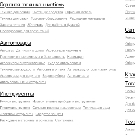
Офисная техника и мебель
Сувен
Порта
Техника для печати
Чистящие средства
Офисная мебель
Униве
Техника для связи
Торговое оборудование
Расходные материалы
Защита питания
3D печать
Для работы с бумагой
Сет
Оборудование для презентаций
Комму
Автотовары
Обору
Обору
Автозвук
Датчики и модули
Аксессуары наружные
Адапт
Противоугонные системы и безопасность
Навигация
Обору
Аксесcуары внутрисалонные
Уход за автомобилем
Технические жидкости
Автосвет и оптика
Автоаккумуляторы и электрика
Кра
Аксессуары для водителя
Видеоприборы
Автозапчасти
Автомобильные инструменты
Тов
Часы 
Инструменты
Весы 
Ручной инструмент
Измерительные приборы и инструменты
Для б
Пневмоинструмент
Силовая техника и аксессуары
Техника для сада
Для у
Электроинструменты
Средства защиты
Расходные материалы и оснастка
Сантехника
Тел
Аккум