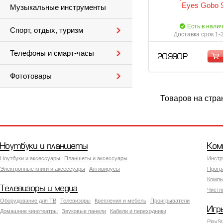
Eyes Gobo 
Музыкальные инструменты
Есть в нали
Спорт, отдых, туризм
Доставка срок 1-
Телефоны и смарт-часы
20 990 Р
Фототовары
Товаров на стра
Ноутбуки и планшеты
Ком
Ноутбуки и аксессуары
Планшеты и аксессуары
Инстр
Электронные книги и аксессуары
Антивирусы
Прогр
Компь
Телевизоры и медиа
Чистя
Оборудование для ТВ
Телевизоры
Крепления и мебель
Проигрыватели
Игр
Домашние кинотеатры
Звуковые панели
Кабели и переходники
PlaySt