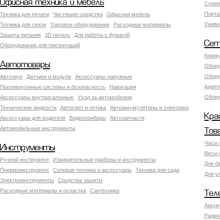
Офисная техника и мебель
Сувен
Порта
Техника для печати
Чистящие средства
Офисная мебель
Униве
Техника для связи
Торговое оборудование
Расходные материалы
Защита питания
3D печать
Для работы с бумагой
Сет
Оборудование для презентаций
Комму
Автотовары
Обору
Обору
Автозвук
Датчики и модули
Аксессуары наружные
Адапт
Противоугонные системы и безопасность
Навигация
Обору
Аксесcуары внутрисалонные
Уход за автомобилем
Технические жидкости
Автосвет и оптика
Автоаккумуляторы и электрика
Кра
Аксессуары для водителя
Видеоприборы
Автозапчасти
Автомобильные инструменты
Тов
Часы 
Инструменты
Весы 
Ручной инструмент
Измерительные приборы и инструменты
Для б
Пневмоинструмент
Силовая техника и аксессуары
Техника для сада
Для у
Электроинструменты
Средства защиты
Расходные материалы и оснастка
Сантехника
Тел
Аккум
Радио