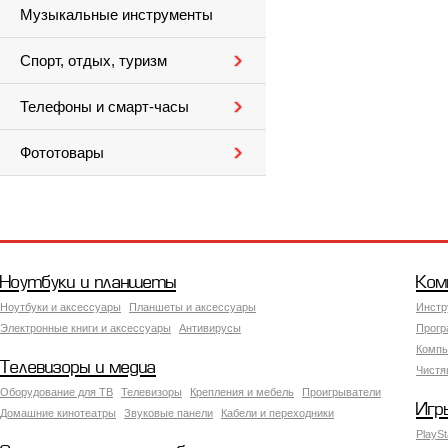
Музыкальные инструменты
Спорт, отдых, туризм
Телефоны и смарт-часы
Фототовары
Ноутбуки и планшеты
Ком
Ноутбуки и аксессуары
Планшеты и аксессуары
Инстр
Электронные книги и аксессуары
Антивирусы
Прогр
Компь
Телевизоры и медиа
Чистя
Оборудование для ТВ
Телевизоры
Крепления и мебель
Проигрыватели
Игр
Домашние кинотеатры
Звуковые панели
Кабели и переходники
PlaySt