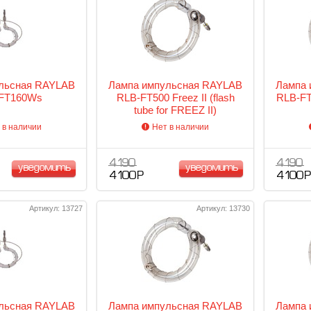
льсная RAYLAB
Лампа импульсная RAYLAB
Лампа 
FT160Ws
RLB-FT500 Freez II (flash
RLB-FT
tube for FREEZ II)
 в наличии
Нет в наличии
4 190
4 190
уведомить
уведомить
4 100 Р
4 100 Р
Артикул: 13727
Артикул: 13730
льсная RAYLAB
Лампа импульсная RAYLAB
Лампа 