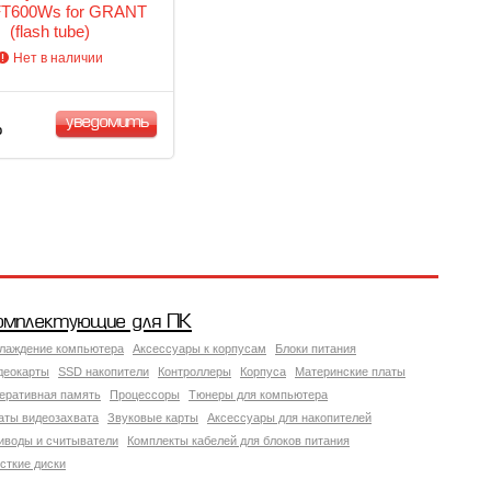
T600Ws for GRANT
(flash tube)
Нет в наличии
уведомить
Р
омплектующие для ПК
лаждение компьютера
Аксессуары к корпусам
Блоки питания
деокарты
SSD накопители
Контроллеры
Корпуса
Материнские платы
еративная память
Процессоры
Тюнеры для компьютера
аты видеозахвата
Звуковые карты
Аксессуары для накопителей
иводы и считыватели
Комплекты кабелей для блоков питания
сткие диски