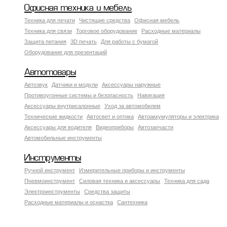
Офисная техника и мебель
Техника для печати
Чистящие средства
Офисная мебель
Техника для связи
Торговое оборудование
Расходные материалы
Защита питания
3D печать
Для работы с бумагой
Оборудование для презентаций
Автотовары
Автозвук
Датчики и модули
Аксессуары наружные
Противоугонные системы и безопасность
Навигация
Аксесcуары внутрисалонные
Уход за автомобилем
Технические жидкости
Автосвет и оптика
Автоаккумуляторы и электрика
Аксессуары для водителя
Видеоприборы
Автозапчасти
Автомобильные инструменты
Инструменты
Ручной инструмент
Измерительные приборы и инструменты
Пневмоинструмент
Силовая техника и аксессуары
Техника для сада
Электроинструменты
Средства защиты
Расходные материалы и оснастка
Сантехника