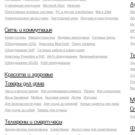
А
Сувенирная продукция
Microsoft Xbox
Nintendo
Портативные игровые системы
PC и другие платформы
8bit и 16bit
Ми
Универсальные аксессуары
Настольные игры
Игрушки и конструкторы
Ак
Му
Сеть и коммутация
MP
Ау
Коммутаторы
Маршрутизаторы
Модемы аналоговые
Сетевые карты
Ус
Оборудование xDSL
Адаптеры BlueTooth
Принт серверы
Оборудование VoIP
Сетевые кабели и коммутация
Т
Адаптеры Powerline и PoE
Wi-Fi оборудование
Видеонаблюдение
Оборудование 3G/4G
KVM оборудование
Хо
Дл
Красота и здоровье
Ст
По
Товары для дома
Вы
Часы и метеостанции
Для поддержания климата
Уборка
Для освещения
Весы багажные
Мебель
Бытовая химия
Детям
Игрушки
М
Для безопасности дома
Для ухода за одеждой
Умные гаджеты для дома
С
Для ухода за собой
Товары для отдыха
Сп
Телефоны и смарт-часы
Ф
Аккумуляторы портативные
Смартфоны
Аксессуары для смартфонов