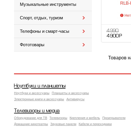
RLB-
Музыкальные инструменты
Нет
Спорт, отдых, туризм
4 990
Телефоны и смарт-часы
4 900 Р
Фототовары
Товаров н
Ноутбуки и планшеты
Ноутбуки и аксессуары
Планшеты и аксессуары
Электронные книги и аксессуары
Антивирусы
Телевизоры и медиа
Оборудование для ТВ
Телевизоры
Крепления и мебель
Проигрыватели
Домашние кинотеатры
Звуковые панели
Кабели и переходники