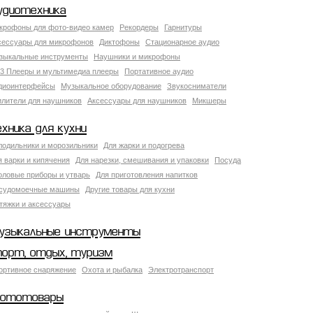
удиотехника
крофоны для фото-видео камер
Рекордеры
Гарнитуры
сессуары для микрофонов
Диктофоны
Стационарное аудио
зыкальные инструменты
Наушники и микрофоны
3 Плееры и мультимедиа плееры
Портативное аудио
диоинтерфейсы
Музыкальное оборудование
Звукосниматели
илители для наушников
Аксессуары для наушников
Микшеры
ехника для кухни
лодильники и морозильники
Для жарки и подогрева
я варки и кипячения
Для нарезки, смешивания и упаковки
Посуда
оловые приборы и утварь
Для приготовления напитков
судомоечные машины
Другие товары для кухни
тяжки и аксессуары
узыкальные инструменты
порт, отдых, туризм
ортивное снаряжение
Охота и рыбалка
Электротранспорт
ототовары