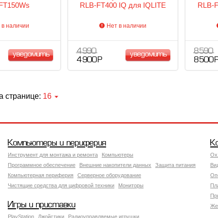
FT150Ws
RLB-FT400 IQ для IQLITE
RLB-F
 в наличии
Нет в наличии
4 990
8 590
уведомить
уведомить
4 900 Р
8 500 
а странице:
16
Компьютеры и периферия
К
Инструмент для монтажа и ремонта
Компьютеры
Ох
Программное обеспечение
Внешние накопители данных
Защита питания
Ви
Компьютерная периферия
Серверное оборудование
Оп
Чистящие средства для цифровой техники
Мониторы
Пл
Пр
Игры и приставки
Же
PlayStation
Джойстики
Радиоуправляемые игрушки