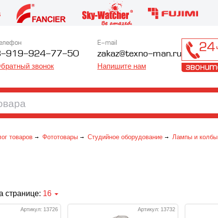
елефон
E-mail
8-919-924-77-50
zakaz@texno-man.ru
братный звонок
Напишите нам
лог товаров
Фототовары
Студийное оборудование
Лампы и колбы
а странице:
16
Артикул: 13726
Артикул: 13732