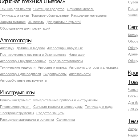
Офисная техника и мебель
Сувен
Порта
Техника для печати
Чистящие средства
Офисная мебель
Униве
Техника для связи
Торговое оборудование
Расходные материалы
Защита питания
3D печать
Для работы с бумагой
Сет
Оборудование для презентаций
Комму
Автотовары
Обору
Обору
Автозвук
Датчики и модули
Аксессуары наружные
Адапт
Противоугонные системы и безопасность
Навигация
Обору
Аксесcуары внутрисалонные
Уход за автомобилем
Технические жидкости
Автосвет и оптика
Автоаккумуляторы и электрика
Кра
Аксессуары для водителя
Видеоприборы
Автозапчасти
Автомобильные инструменты
Тов
Часы 
Инструменты
Весы 
Ручной инструмент
Измерительные приборы и инструменты
Для б
Пневмоинструмент
Силовая техника и аксессуары
Техника для сада
Для у
Электроинструменты
Средства защиты
Расходные материалы и оснастка
Сантехника
Тел
Аккум
Радио