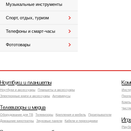
Музыкальные инструменты
Спорт, отдых, туризм
Телефоны и смарт-часы
Фототовары
Ноутбуки и планшеты
Ком
Ноутбуки и аксессуары
Планшеты и аксессуары
Инстр
Электронные книги и аксессуары
Антивирусы
Прогр
Компь
Телевизоры и медиа
Чистя
Оборудование для ТВ
Телевизоры
Крепления и мебель
Проигрыватели
Игр
Домашние кинотеатры
Звуковые панели
Кабели и переходники
PlaySt