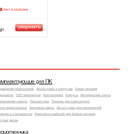
Нет в наличии
уведомить
 Р
омплектующие для ПК
лаждение компьютера
Аксессуары к корпусам
Блоки питания
деокарты
SSD накопители
Контроллеры
Корпуса
Материнские платы
еративная память
Процессоры
Тюнеры для компьютера
аты видеозахвата
Звуковые карты
Аксессуары для накопителей
иводы и считыватели
Комплекты кабелей для блоков питания
сткие диски
удиотехника