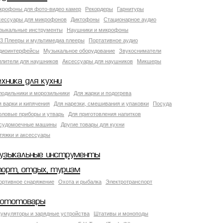
крофоны для фото-видео камер
Рекордеры
Гарнитуры
сессуары для микрофонов
Диктофоны
Стационарное аудио
зыкальные инструменты
Наушники и микрофоны
3 Плееры и мультимедиа плееры
Портативное аудио
диоинтерфейсы
Музыкальное оборудование
Звукосниматели
илители для наушников
Аксессуары для наушников
Микшеры
ехника для кухни
лодильники и морозильники
Для жарки и подогрева
я варки и кипячения
Для нарезки, смешивания и упаковки
Посуда
оловые приборы и утварь
Для приготовления напитков
судомоечные машины
Другие товары для кухни
тяжки и аксессуары
узыкальные инструменты
порт, отдых, туризм
ортивное снаряжение
Охота и рыбалка
Электротранспорт
ототовары
кумуляторы и зарядные устройства
Штативы и моноподы