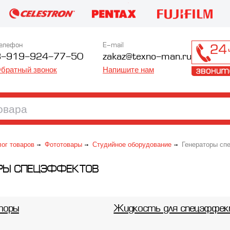
елефон
E-mail
8-919-924-77-50
zakaz@texno-man.ru
братный звонок
Напишите нам
лог товаров
Фототовары
Студийное оборудование
Генераторы сп
ОРЫ СПЕЦЭФФЕКТОВ
торы
Жидкость для спецэффе