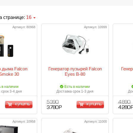
а странице:
16
Артикул: 80968
Артикул: 10999
р дыма Falcon
Генератор пузырей Falcon
Генер
Smoke 30
Eyes B-80
ь в наличии
Есть в наличии
 срок 3-4 дня
Доставка срок 1-3 дня
До
5 390
4 890
купить
купить
3 780 Р
4 280 
Артикул: 10958
Артикул: 11000