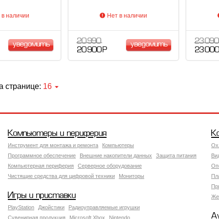
 в наличии
Нет в наличии
20 990
23 090
уведомить
уведомить
20 900 Р
23 000
а странице:
16
Компьютеры и периферия
К
Инструмент для монтажа и ремонта
Компьютеры
Ох
Программное обеспечение
Внешние накопители данных
Защита питания
Ви
Компьютерная периферия
Серверное оборудование
Оп
Чистящие средства для цифровой техники
Мониторы
Пл
Пр
Игры и приставки
Же
PlayStation
Джойстики
Радиоуправляемые игрушки
А
Сувенирная продукция
Microsoft Xbox
Nintendo