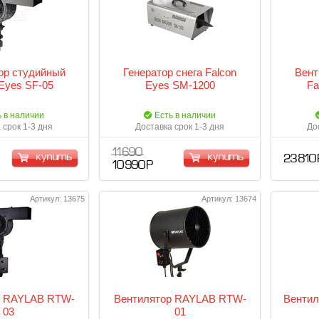
ор студийный
Генератор снега Falcon
Вент
 Eyes SF-05
Eyes SM-1200
Fa
ь в наличии
Есть в наличии
 срок 1-3 дня
Доставка срок 1-3 дня
До
11 690
купить
купить
23 810 
10 990 Р
Артикул: 13675
Артикул: 13674
р RAYLAB RTW-
Вентилятор RAYLAB RTW-
Вентил
03
01