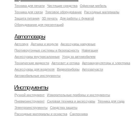
Техника для печати
Чистящие средства
Офисная мебель
Техника для связи
Торговое оборудование
Расходные материалы
Защита питания
3D печать
Для работы с бумагой
Оборудование для презентаций
Автотовары
Автозвук
Датчики и модули
Аксессуары наружные
Противоугонные системы и безопасность
Навигация
Аксесcуары внутрисалонные
Уход за автомобилем
Технические жидкости
Автосвет и оптика
Автоаккумуляторы и электрика
Аксессуары для водителя
Видеоприборы
Автозапчасти
Автомобильные инструменты
Инструменты
Ручной инструмент
Измерительные приборы и инструменты
Пневмоинструмент
Силовая техника и аксессуары
Техника для сада
Электроинструменты
Средства защиты
Расходные материалы и оснастка
Сантехника