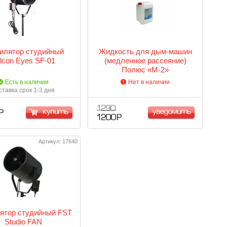
илятор студийный
Жидкость для дым-машин
lcon Eyes SF-01
(медленное рассеяние)
Полюс «М-2»
Есть в наличии
Нет в наличии
ставка срок 1-3 дня
1 290
купить
уведомить
Р
1 200 Р
Артикул: 17640
ятор студийный FST
Studio FAN