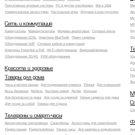
Портативные игровые системы
PC и другие платформы
8bit и 16bit
Ми
Универсальные аксессуары
Настольные игры
Игрушки и конструкторы
Ак
Му
Сеть и коммутация
MP
Ау
Коммутаторы
Маршрутизаторы
Модемы аналоговые
Сетевые карты
Ус
Оборудование xDSL
Адаптеры BlueTooth
Принт серверы
Оборудование VoIP
Сетевые кабели и коммутация
Т
Адаптеры Powerline и PoE
Wi-Fi оборудование
Видеонаблюдение
Оборудование 3G/4G
KVM оборудование
Хо
Дл
Красота и здоровье
Ст
По
Товары для дома
Вы
Часы и метеостанции
Для поддержания климата
Уборка
Для освещения
Весы багажные
Мебель
Бытовая химия
Детям
Игрушки
М
Для безопасности дома
Для ухода за одеждой
Умные гаджеты для дома
С
Для ухода за собой
Товары для отдыха
Сп
Телефоны и смарт-часы
Ф
Аккумуляторы портативные
Смартфоны
Аксессуары для смартфонов
Радиостанции
Радиотелефоны
Умные часы
Для зарядки и подключения
Ак