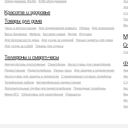
Оборудование 3G/4G
KVM оборудование
Хо
Дл
Красота и здоровье
Ст
По
Товары для дома
Вы
Часы и метеостанции
Для поддержания климата
Уборка
Для освещения
Весы багажные
Мебель
Бытовая химия
Детям
Игрушки
М
Для безопасности дома
Для ухода за одеждой
Умные гаджеты для дома
С
Для ухода за собой
Товары для отдыха
Сп
Телефоны и смарт-часы
Ф
Аккумуляторы портативные
Смартфоны
Аксессуары для смартфонов
Радиостанции
Радиотелефоны
Умные часы
Для зарядки и подключения
Ак
Аксессуары для защиты и переноски
Стационарные сотовые телефоны
Ак
Телефонные кабели
Автомобильные радиостанции
Ст
Дополнительные трубки для радиотелефонов
Проводные телефоны
Ак
Мини АТС
Объективы для смартфонов
Планшеты
Ви
Фо
Ак