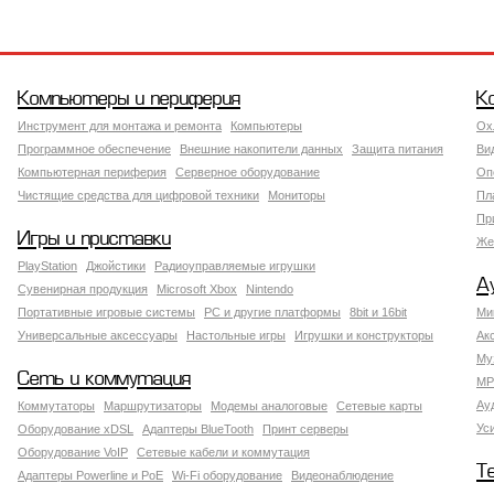
Компьютеры и периферия
К
Инструмент для монтажа и ремонта
Компьютеры
Ох
Программное обеспечение
Внешние накопители данных
Защита питания
Ви
Компьютерная периферия
Серверное оборудование
Оп
Чистящие средства для цифровой техники
Мониторы
Пл
Пр
Игры и приставки
Же
PlayStation
Джойстики
Радиоуправляемые игрушки
А
Сувенирная продукция
Microsoft Xbox
Nintendo
Портативные игровые системы
PC и другие платформы
8bit и 16bit
Ми
Универсальные аксессуары
Настольные игры
Игрушки и конструкторы
Ак
Му
Сеть и коммутация
MP
Ау
Коммутаторы
Маршрутизаторы
Модемы аналоговые
Сетевые карты
Ус
Оборудование xDSL
Адаптеры BlueTooth
Принт серверы
Оборудование VoIP
Сетевые кабели и коммутация
Т
Адаптеры Powerline и PoE
Wi-Fi оборудование
Видеонаблюдение