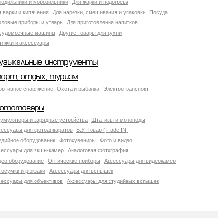
лодильники и морозильники
Для жарки и подогрева
я варки и кипячения
Для нарезки, смешивания и упаковки
Посуда
оловые приборы и утварь
Для приготовления напитков
судомоечные машины
Другие товары для кухни
тяжки и аксессуары
узыкальные инструменты
порт, отдых, туризм
ортивное снаряжение
Охота и рыбалка
Электротранспорт
ототовары
кумуляторы и зарядные устройства
Штативы и моноподы
сессуары для фотоаппаратов
Б.У. Товар (Trade IN)
удийное оборудование
Фотосувениры
Фото и видео
сессуары для экшн-камер
Аналоговая фотография
део оборудование
Оптические приборы
Аксессуары для видеокамер
тосумки и рюкзаки
Аксессуары для вспышек
сессуары для объективов
Аксессуары для студийных вспышек