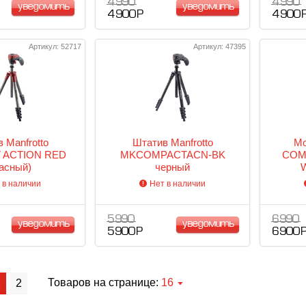
4 990
4 990
уведомить
уведомить
4 900 Р
4 900 
Артикул: 52717
Артикул: 47395
 Manfrotto
Штатив Manfrotto
Мо
 ACTION RED
MKCOMPACTACN-BK
COM
расный)
черный
 в наличии
Нет в наличии
5 990
6 990
уведомить
уведомить
5 900 Р
6 900 
Товаров на странице:
16
1
2