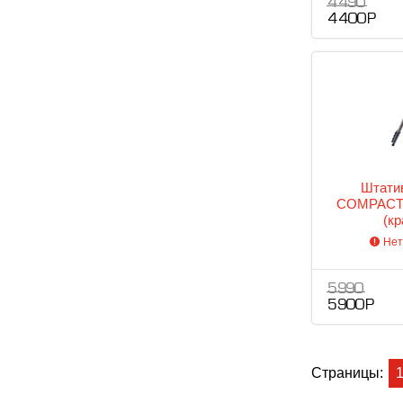
4 490
4 400 Р
Штатив
COMPACT
(к
Нет
5 990
5 900 Р
Страницы: