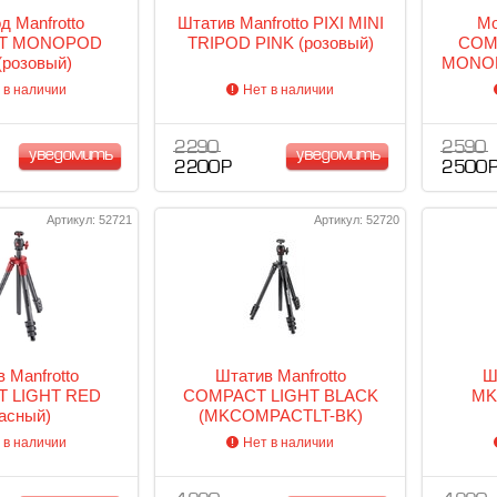
д Manfrotto
Штатив Manfrotto PIXI MINI
Мо
T MONOPOD
TRIPOD PINK (розовый)
COM
(розовый)
MONOP
 в наличии
Нет в наличии
2 290
2 590
уведомить
уведомить
2 200 Р
2 500 
Артикул: 52721
Артикул: 52720
 Manfrotto
Штатив Manfrotto
Ш
 LIGHT RED
COMPACT LIGHT BLACK
MK
расный)
(MKCOMPACTLT-BK)
черный
 в наличии
Нет в наличии