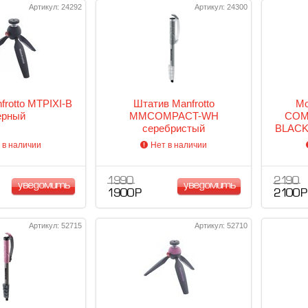
Артикул: 24292
Артикул: 24300
frotto MTPIXI-B
Штатив Manfrotto
Мо
ерный
MMCOMPACT-WH
COM
серебристый
BLACK
 в наличии
Нет в наличии
1 990
2 190
уведомить
уведомить
1 900 Р
2 100 Р
Артикул: 52715
Артикул: 52710