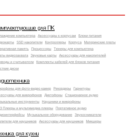
омплектующие для ПК
лаждение компьютера
Аксессуары к корпусам
Блоки питания
деокарты
SSD накопители
Контроллеры
Корпуса
Материнские платы
еративная память
Процессоры
Тюнеры для компьютера
аты видеозахвата
Звуковые карты
Аксессуары для накопителей
иводы и считыватели
Комплекты кабелей для блоков питания
сткие диски
удиотехника
крофоны для фото-видео камер
Рекордеры
Гарнитуры
сессуары для микрофонов
Диктофоны
Стационарное аудио
зыкальные инструменты
Наушники и микрофоны
3 Плееры и мультимедиа плееры
Портативное аудио
диоинтерфейсы
Музыкальное оборудование
Звукосниматели
илители для наушников
Аксессуары для наушников
Микшеры
ехника для кухни