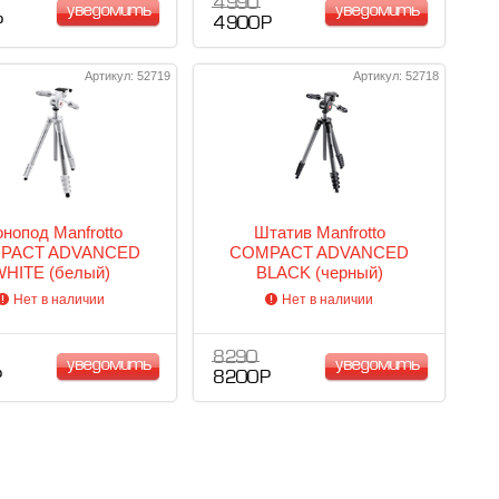
4 990
уведомить
уведомить
Р
4 900 Р
Артикул: 52719
Артикул: 52718
нопод Manfrotto
Штатив Manfrotto
PACT ADVANCED
COMPACT ADVANCED
WHITE (белый)
BLACK (черный)
Нет в наличии
Нет в наличии
8 290
уведомить
уведомить
Р
8 200 Р