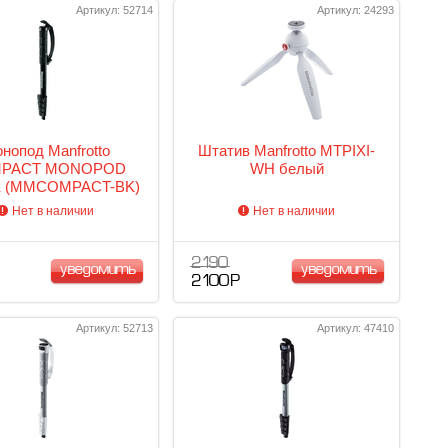
Артикул: 52714
Артикул: 24293
нопод Manfrotto
Штатив Manfrotto MTPIXI-
PACT MONOPOD
WH белый
 (MMCOMPACT-BK)
черный
Нет в наличии
Нет в наличии
2 190
уведомить
уведомить
2 100 Р
Артикул: 52713
Артикул: 47410