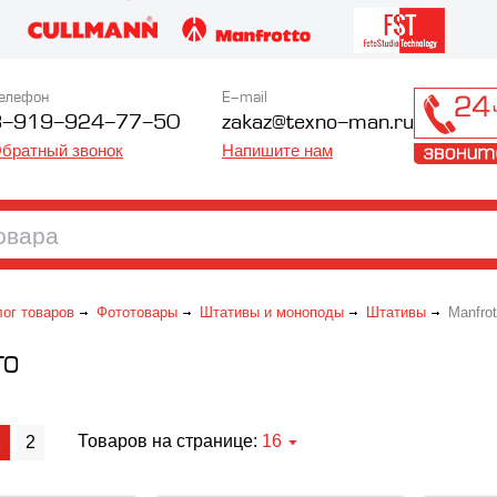
елефон
E-mail
8-919-924-77-50
zakaz@texno-man.ru
братный звонок
Напишите нам
лог товаров
Фототовары
Штативы и моноподы
Штативы
Manfrot
TO
Товаров на странице:
16
1
2