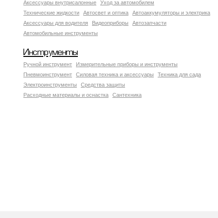
Аксесcуары внутрисалонные
Уход за автомобилем
Технические жидкости
Автосвет и оптика
Автоаккумуляторы и электрика
Аксессуары для водителя
Видеоприборы
Автозапчасти
Автомобильные инструменты
Инструменты
Ручной инструмент
Измерительные приборы и инструменты
Пневмоинструмент
Силовая техника и аксессуары
Техника для сада
Электроинструменты
Средства защиты
Расходные материалы и оснастка
Сантехника