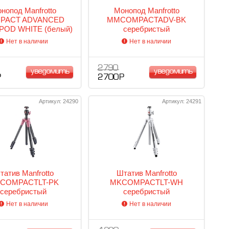
нопод Manfrotto
Монопод Manfrotto
PACT ADVANCED
MMCOMPACTADV-BK
OD WHITE (белый)
серебристый
Нет в наличии
Нет в наличии
2 790
уведомить
уведомить
Р
2 700 Р
Артикул: 24290
Артикул: 24291
татив Manfrotto
Штатив Manfrotto
COMPACTLT-PK
MKCOMPACTLT-WH
серебристый
серебристый
Нет в наличии
Нет в наличии