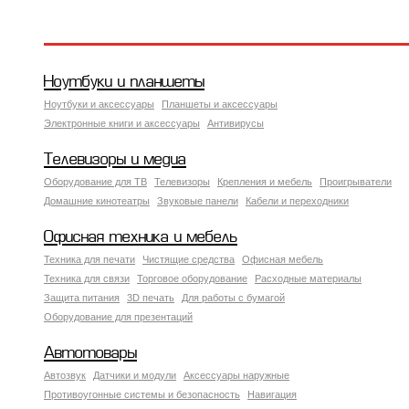
Ноутбуки и планшеты
Ноутбуки и аксессуары
Планшеты и аксессуары
Электронные книги и аксессуары
Антивирусы
Телевизоры и медиа
Оборудование для ТВ
Телевизоры
Крепления и мебель
Проигрыватели
Домашние кинотеатры
Звуковые панели
Кабели и переходники
Офисная техника и мебель
Техника для печати
Чистящие средства
Офисная мебель
Техника для связи
Торговое оборудование
Расходные материалы
Защита питания
3D печать
Для работы с бумагой
Оборудование для презентаций
Автотовары
Автозвук
Датчики и модули
Аксессуары наружные
Противоугонные системы и безопасность
Навигация