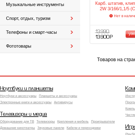
Кaрб. штатив, клип
Музыкальные инструменты
2W 3/166/1,1/5 (
Разложен/Вес/
Нет в налич
Спорт, отдых, туризм
13 990
Телефоны и смарт-часы
ув
13 900 Р
Фототовары
Товаров на стра
Ноутбуки и планшеты
Ком
Ноутбуки и аксессуары
Планшеты и аксессуары
Инстр
Электронные книги и аксессуары
Антивирусы
Прогр
Компь
Телевизоры и медиа
Чистя
Оборудование для ТВ
Телевизоры
Крепления и мебель
Проигрыватели
Игр
Домашние кинотеатры
Звуковые панели
Кабели и переходники
PlaySt