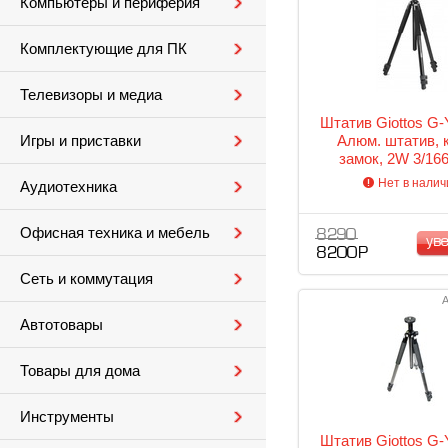
Компьютеры и периферия
Комплектующие для ПК
Телевизоры и медиа
Штатив Giottos G
Алюм. штатив, 
Игры и приставки
замок, 2W 3/166
(Секций/Разложе
Нет в налич
Аудиотехника
Нагр)
Офисная техника и мебель
8 290
ув
8 200 Р
Сеть и коммутация
А
Автотовары
Товары для дома
Инструменты
Штатив Giottos G