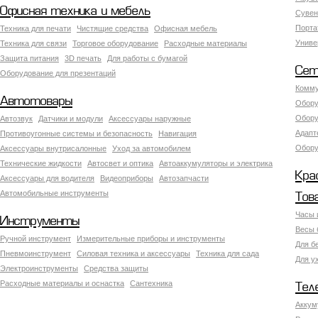
Офисная техника и мебель
Сувен
Порта
Техника для печати
Чистящие средства
Офисная мебель
Униве
Техника для связи
Торговое оборудование
Расходные материалы
Защита питания
3D печать
Для работы с бумагой
Сет
Оборудование для презентаций
Комму
Автотовары
Обору
Обору
Автозвук
Датчики и модули
Аксессуары наружные
Адапт
Противоугонные системы и безопасность
Навигация
Обору
Аксесcуары внутрисалонные
Уход за автомобилем
Технические жидкости
Автосвет и оптика
Автоаккумуляторы и электрика
Кра
Аксессуары для водителя
Видеоприборы
Автозапчасти
Автомобильные инструменты
Тов
Часы 
Инструменты
Весы 
Ручной инструмент
Измерительные приборы и инструменты
Для б
Пневмоинструмент
Силовая техника и аксессуары
Техника для сада
Для у
Электроинструменты
Средства защиты
Расходные материалы и оснастка
Сантехника
Тел
Аккум