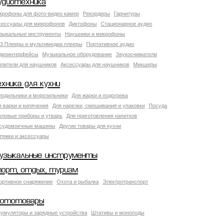
удиотехника
крофоны для фото-видео камер
Рекордеры
Гарнитуры
сессуары для микрофонов
Диктофоны
Стационарное аудио
зыкальные инструменты
Наушники и микрофоны
3 Плееры и мультимедиа плееры
Портативное аудио
диоинтерфейсы
Музыкальное оборудование
Звукосниматели
илители для наушников
Аксессуары для наушников
Микшеры
ехника для кухни
лодильники и морозильники
Для жарки и подогрева
я варки и кипячения
Для нарезки, смешивания и упаковки
Посуда
оловые приборы и утварь
Для приготовления напитков
судомоечные машины
Другие товары для кухни
тяжки и аксессуары
узыкальные инструменты
порт, отдых, туризм
ортивное снаряжение
Охота и рыбалка
Электротранспорт
ототовары
кумуляторы и зарядные устройства
Штативы и моноподы