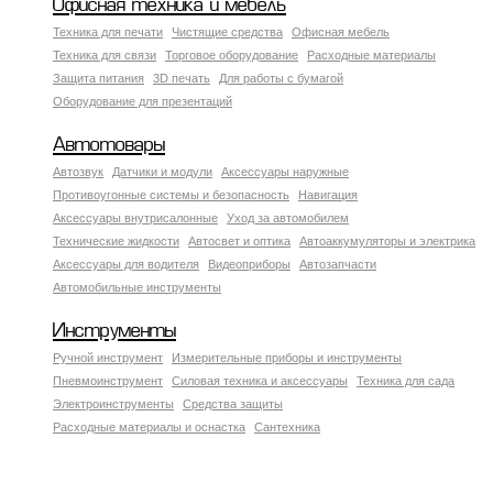
Офисная техника и мебель
Техника для печати
Чистящие средства
Офисная мебель
Техника для связи
Торговое оборудование
Расходные материалы
Защита питания
3D печать
Для работы с бумагой
Оборудование для презентаций
Автотовары
Автозвук
Датчики и модули
Аксессуары наружные
Противоугонные системы и безопасность
Навигация
Аксесcуары внутрисалонные
Уход за автомобилем
Технические жидкости
Автосвет и оптика
Автоаккумуляторы и электрика
Аксессуары для водителя
Видеоприборы
Автозапчасти
Автомобильные инструменты
Инструменты
Ручной инструмент
Измерительные приборы и инструменты
Пневмоинструмент
Силовая техника и аксессуары
Техника для сада
Электроинструменты
Средства защиты
Расходные материалы и оснастка
Сантехника