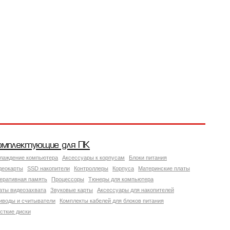
омплектующие для ПК
лаждение компьютера
Аксессуары к корпусам
Блоки питания
деокарты
SSD накопители
Контроллеры
Корпуса
Материнские платы
еративная память
Процессоры
Тюнеры для компьютера
аты видеозахвата
Звуковые карты
Аксессуары для накопителей
иводы и считыватели
Комплекты кабелей для блоков питания
сткие диски