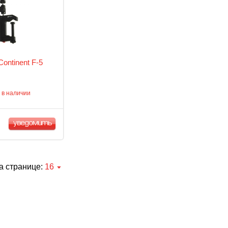
ontinent F-5
 в наличии
уведомить
а странице:
16