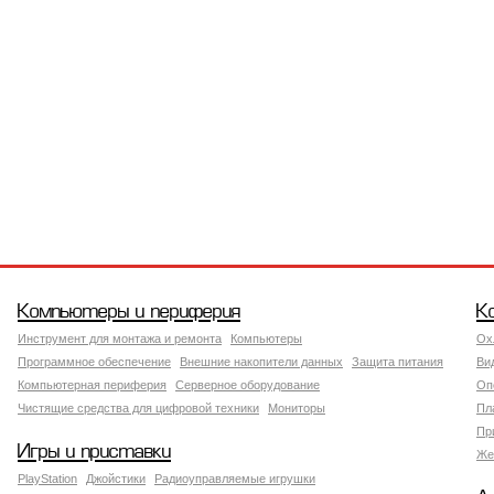
Компьютеры и периферия
К
Инструмент для монтажа и ремонта
Компьютеры
Ох
Программное обеспечение
Внешние накопители данных
Защита питания
Ви
Компьютерная периферия
Серверное оборудование
Оп
Чистящие средства для цифровой техники
Мониторы
Пл
Пр
Игры и приставки
Же
PlayStation
Джойстики
Радиоуправляемые игрушки