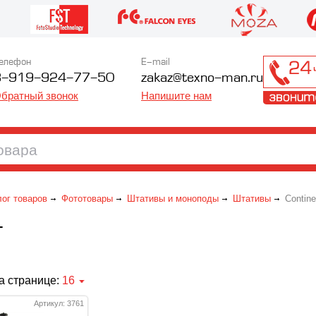
елефон
E-mail
8-919-924-77-50
zakaz@texno-man.ru
братный звонок
Напишите нам
лог товаров
Фототовары
Штативы и моноподы
Штативы
Contine
T
а странице:
16
Артикул: 3761