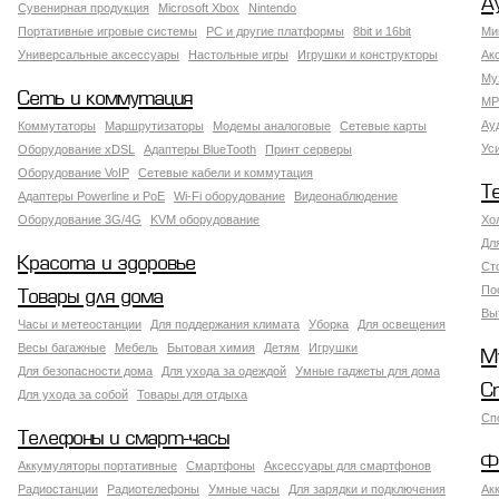
А
Сувенирная продукция
Microsoft Xbox
Nintendo
Портативные игровые системы
PC и другие платформы
8bit и 16bit
Ми
Универсальные аксессуары
Настольные игры
Игрушки и конструкторы
Ак
Му
Сеть и коммутация
MP
Ау
Коммутаторы
Маршрутизаторы
Модемы аналоговые
Сетевые карты
Ус
Оборудование xDSL
Адаптеры BlueTooth
Принт серверы
Оборудование VoIP
Сетевые кабели и коммутация
Т
Адаптеры Powerline и PoE
Wi-Fi оборудование
Видеонаблюдение
Оборудование 3G/4G
KVM оборудование
Хо
Дл
Красота и здоровье
Ст
По
Товары для дома
Вы
Часы и метеостанции
Для поддержания климата
Уборка
Для освещения
Весы багажные
Мебель
Бытовая химия
Детям
Игрушки
М
Для безопасности дома
Для ухода за одеждой
Умные гаджеты для дома
С
Для ухода за собой
Товары для отдыха
Сп
Телефоны и смарт-часы
Ф
Аккумуляторы портативные
Смартфоны
Аксессуары для смартфонов
Радиостанции
Радиотелефоны
Умные часы
Для зарядки и подключения
Ак