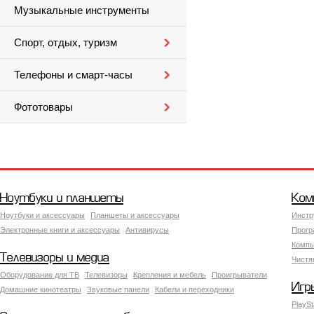
Музыкальные инструменты
Спорт, отдых, туризм
Телефоны и смарт-часы
Фототовары
Ноутбуки и планшеты
Ком
Ноутбуки и аксессуары
Планшеты и аксессуары
Инстр
Электронные книги и аксессуары
Антивирусы
Прогр
Компь
Телевизоры и медиа
Чистя
Оборудование для ТВ
Телевизоры
Крепления и мебель
Проигрыватели
Игр
Домашние кинотеатры
Звуковые панели
Кабели и переходники
PlaySt