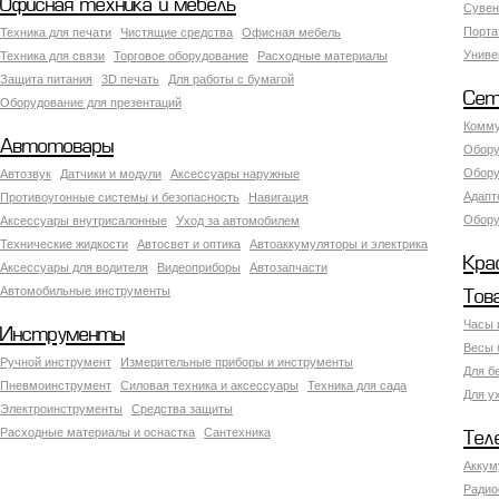
Офисная техника и мебель
Сувен
Порта
Техника для печати
Чистящие средства
Офисная мебель
Униве
Техника для связи
Торговое оборудование
Расходные материалы
Защита питания
3D печать
Для работы с бумагой
Сет
Оборудование для презентаций
Комму
Автотовары
Обору
Обору
Автозвук
Датчики и модули
Аксессуары наружные
Адапт
Противоугонные системы и безопасность
Навигация
Обору
Аксесcуары внутрисалонные
Уход за автомобилем
Технические жидкости
Автосвет и оптика
Автоаккумуляторы и электрика
Кра
Аксессуары для водителя
Видеоприборы
Автозапчасти
Автомобильные инструменты
Тов
Часы 
Инструменты
Весы 
Ручной инструмент
Измерительные приборы и инструменты
Для б
Пневмоинструмент
Силовая техника и аксессуары
Техника для сада
Для у
Электроинструменты
Средства защиты
Расходные материалы и оснастка
Сантехника
Тел
Аккум
Радио