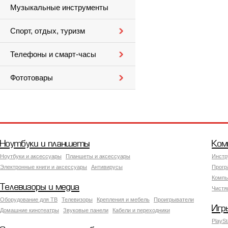
Музыкальные инструменты
Спорт, отдых, туризм
Телефоны и смарт-часы
Фототовары
Ноутбуки и планшеты
Ком
Ноутбуки и аксессуары
Планшеты и аксессуары
Инстр
Электронные книги и аксессуары
Антивирусы
Прогр
Компь
Телевизоры и медиа
Чистя
Оборудование для ТВ
Телевизоры
Крепления и мебель
Проигрыватели
Игр
Домашние кинотеатры
Звуковые панели
Кабели и переходники
PlaySt