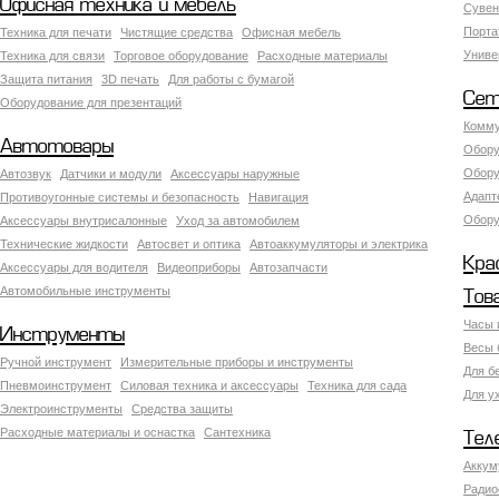
Офисная техника и мебель
Сувен
Порта
Техника для печати
Чистящие средства
Офисная мебель
Униве
Техника для связи
Торговое оборудование
Расходные материалы
Защита питания
3D печать
Для работы с бумагой
Сет
Оборудование для презентаций
Комму
Автотовары
Обору
Обору
Автозвук
Датчики и модули
Аксессуары наружные
Адапт
Противоугонные системы и безопасность
Навигация
Обору
Аксесcуары внутрисалонные
Уход за автомобилем
Технические жидкости
Автосвет и оптика
Автоаккумуляторы и электрика
Кра
Аксессуары для водителя
Видеоприборы
Автозапчасти
Автомобильные инструменты
Тов
Часы 
Инструменты
Весы 
Ручной инструмент
Измерительные приборы и инструменты
Для б
Пневмоинструмент
Силовая техника и аксессуары
Техника для сада
Для у
Электроинструменты
Средства защиты
Расходные материалы и оснастка
Сантехника
Тел
Аккум
Радио