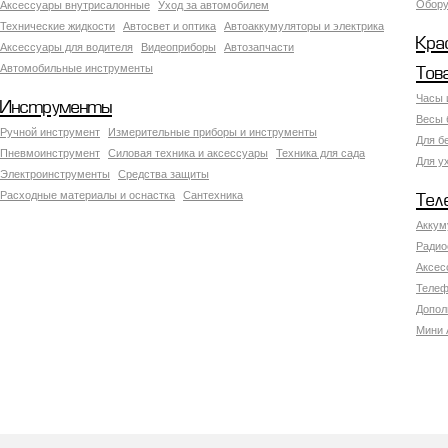
Обору
Аксесcуары внутрисалонные
Уход за автомобилем
Технические жидкости
Автосвет и оптика
Автоаккумуляторы и электрика
Кра
Аксессуары для водителя
Видеоприборы
Автозапчасти
Автомобильные инструменты
Тов
Часы 
Инструменты
Весы 
Ручной инструмент
Измерительные приборы и инструменты
Для б
Пневмоинструмент
Силовая техника и аксессуары
Техника для сада
Для у
Электроинструменты
Средства защиты
Расходные материалы и оснастка
Сантехника
Тел
Аккум
Радио
Аксес
Телеф
Допол
Мини 