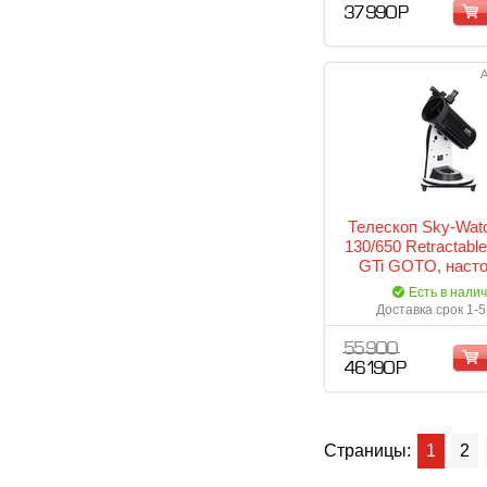
37 990 Р
А
Телескоп Sky-Wat
130/650 Retractable
GTi GOTO, наст
Есть в нали
Доставка срок 1-5
55 900
46 190 Р
Страницы:
1
2