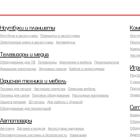
Ноутбуки и планшеты
Ком
Ноутбуки и аксессуары
Планшеты и аксессуары
Инстр
Электронные книги и аксессуары
Антивирусы
Прогр
Компь
Телевизоры и медиа
Чистя
Оборудование для ТВ
Телевизоры
Крепления и мебель
Проигрыватели
Игр
Домашние кинотеатры
Звуковые панели
Кабели и переходники
PlaySt
Офисная техника и мебель
Сувен
Порта
Техника для печати
Чистящие средства
Офисная мебель
Униве
Техника для связи
Торговое оборудование
Расходные материалы
Защита питания
3D печать
Для работы с бумагой
Сет
Оборудование для презентаций
Комму
Автотовары
Обору
Обору
Автозвук
Датчики и модули
Аксессуары наружные
Адапт
Противоугонные системы и безопасность
Навигация