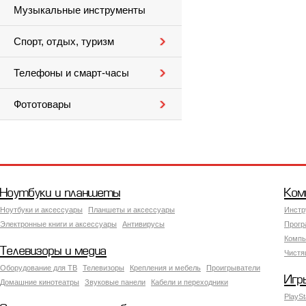
Музыкальные инструменты
Спорт, отдых, туризм
Телефоны и смарт-часы
Фототовары
Ноутбуки и планшеты
Ком
Ноутбуки и аксессуары
Планшеты и аксессуары
Инстр
Электронные книги и аксессуары
Антивирусы
Прогр
Компь
Телевизоры и медиа
Чистя
Оборудование для ТВ
Телевизоры
Крепления и мебель
Проигрыватели
Игр
Домашние кинотеатры
Звуковые панели
Кабели и переходники
PlaySt