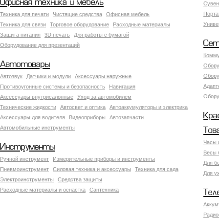
Офисная техника и мебель
Сувен
Порта
Техника для печати
Чистящие средства
Офисная мебель
Униве
Техника для связи
Торговое оборудование
Расходные материалы
Защита питания
3D печать
Для работы с бумагой
Сет
Оборудование для презентаций
Комму
Автотовары
Обору
Обору
Автозвук
Датчики и модули
Аксессуары наружные
Адапт
Противоугонные системы и безопасность
Навигация
Обору
Аксесcуары внутрисалонные
Уход за автомобилем
Технические жидкости
Автосвет и оптика
Автоаккумуляторы и электрика
Кра
Аксессуары для водителя
Видеоприборы
Автозапчасти
Автомобильные инструменты
Тов
Часы 
Инструменты
Весы 
Ручной инструмент
Измерительные приборы и инструменты
Для б
Пневмоинструмент
Силовая техника и аксессуары
Техника для сада
Для у
Электроинструменты
Средства защиты
Расходные материалы и оснастка
Сантехника
Тел
Аккум
Радио