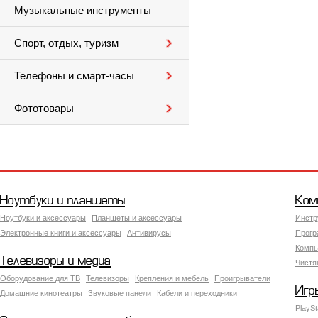
Музыкальные инструменты
Спорт, отдых, туризм
Телефоны и смарт-часы
Фототовары
Ноутбуки и планшеты
Ком
Ноутбуки и аксессуары
Планшеты и аксессуары
Инстр
Электронные книги и аксессуары
Антивирусы
Прогр
Компь
Телевизоры и медиа
Чистя
Оборудование для ТВ
Телевизоры
Крепления и мебель
Проигрыватели
Игр
Домашние кинотеатры
Звуковые панели
Кабели и переходники
PlaySt