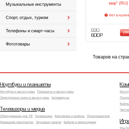
мир" (RU)
Музыкальные инструменты
Нет в налич
Спорт, отдых, туризм
690
Телефоны и смарт-часы
ув
600 Р
Фототовары
Товаров на стра
Ноутбуки и планшеты
Ком
Ноутбуки и аксессуары
Планшеты и аксессуары
Инстр
Электронные книги и аксессуары
Антивирусы
Прогр
Компь
Телевизоры и медиа
Чистя
Оборудование для ТВ
Телевизоры
Крепления и мебель
Проигрыватели
Игр
Домашние кинотеатры
Звуковые панели
Кабели и переходники
PlaySt