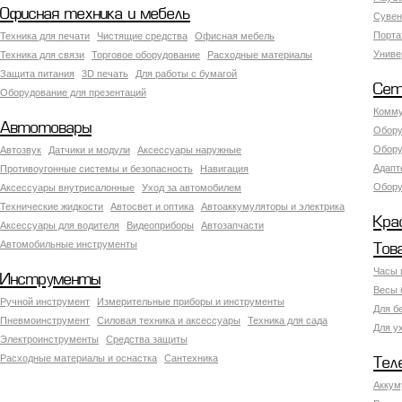
Офисная техника и мебель
Сувен
Порта
Техника для печати
Чистящие средства
Офисная мебель
Униве
Техника для связи
Торговое оборудование
Расходные материалы
Защита питания
3D печать
Для работы с бумагой
Сет
Оборудование для презентаций
Комму
Автотовары
Обору
Обору
Автозвук
Датчики и модули
Аксессуары наружные
Адапт
Противоугонные системы и безопасность
Навигация
Обору
Аксесcуары внутрисалонные
Уход за автомобилем
Технические жидкости
Автосвет и оптика
Автоаккумуляторы и электрика
Кра
Аксессуары для водителя
Видеоприборы
Автозапчасти
Автомобильные инструменты
Тов
Часы 
Инструменты
Весы 
Ручной инструмент
Измерительные приборы и инструменты
Для б
Пневмоинструмент
Силовая техника и аксессуары
Техника для сада
Для у
Электроинструменты
Средства защиты
Расходные материалы и оснастка
Сантехника
Тел
Аккум