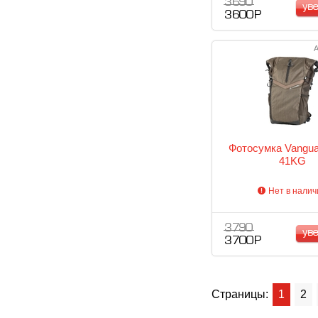
3 690
ув
3 600 Р
А
Фотосумка Vangua
41KG
Нет в налич
3 790
ув
3 700 Р
Страницы:
1
2