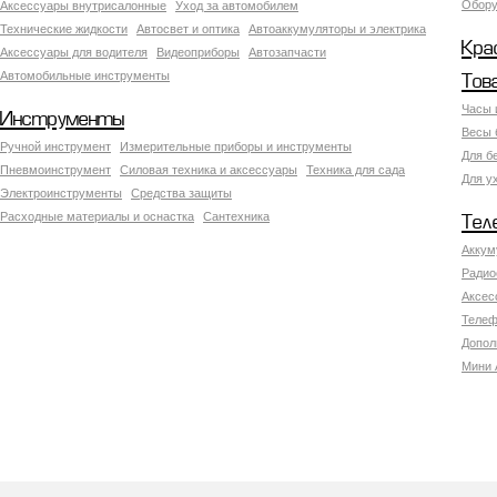
Обору
Аксесcуары внутрисалонные
Уход за автомобилем
Технические жидкости
Автосвет и оптика
Автоаккумуляторы и электрика
Кра
Аксессуары для водителя
Видеоприборы
Автозапчасти
Автомобильные инструменты
Тов
Часы 
Инструменты
Весы 
Ручной инструмент
Измерительные приборы и инструменты
Для б
Пневмоинструмент
Силовая техника и аксессуары
Техника для сада
Для у
Электроинструменты
Средства защиты
Расходные материалы и оснастка
Сантехника
Тел
Аккум
Радио
Аксес
Телеф
Допол
Мини 