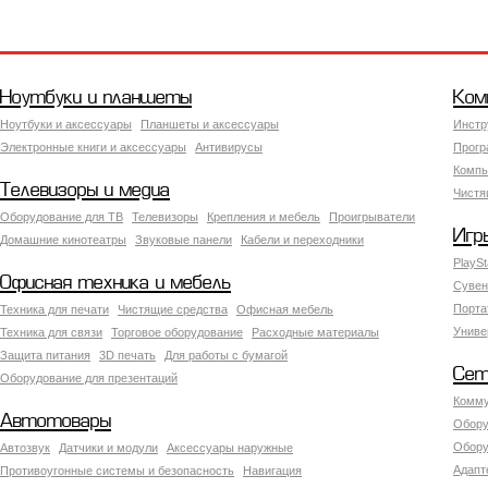
Ноутбуки и планшеты
Ком
Ноутбуки и аксессуары
Планшеты и аксессуары
Инстр
Электронные книги и аксессуары
Антивирусы
Прогр
Компь
Телевизоры и медиа
Чистя
Оборудование для ТВ
Телевизоры
Крепления и мебель
Проигрыватели
Игр
Домашние кинотеатры
Звуковые панели
Кабели и переходники
PlaySt
Офисная техника и мебель
Сувен
Порта
Техника для печати
Чистящие средства
Офисная мебель
Униве
Техника для связи
Торговое оборудование
Расходные материалы
Защита питания
3D печать
Для работы с бумагой
Сет
Оборудование для презентаций
Комму
Автотовары
Обору
Обору
Автозвук
Датчики и модули
Аксессуары наружные
Адапт
Противоугонные системы и безопасность
Навигация