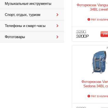
Музыкальные инструменты
Фоторюкзак Vangu
34BL сини
Спорт, отдых, туризм
Нет в налич
Телефоны и смарт-часы
3 290
ув
3 200 Р
Фототовары
А
Фоторюкзак Van
Sedona 34BL с
Нет в налич