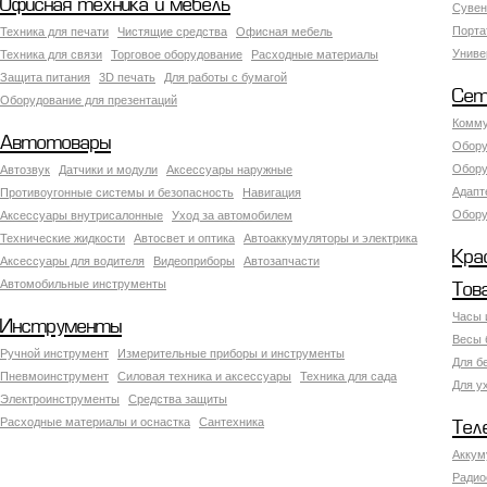
Офисная техника и мебель
Сувен
Порта
Техника для печати
Чистящие средства
Офисная мебель
Униве
Техника для связи
Торговое оборудование
Расходные материалы
Защита питания
3D печать
Для работы с бумагой
Сет
Оборудование для презентаций
Комму
Автотовары
Обору
Обору
Автозвук
Датчики и модули
Аксессуары наружные
Адапт
Противоугонные системы и безопасность
Навигация
Обору
Аксесcуары внутрисалонные
Уход за автомобилем
Технические жидкости
Автосвет и оптика
Автоаккумуляторы и электрика
Кра
Аксессуары для водителя
Видеоприборы
Автозапчасти
Автомобильные инструменты
Тов
Часы 
Инструменты
Весы 
Ручной инструмент
Измерительные приборы и инструменты
Для б
Пневмоинструмент
Силовая техника и аксессуары
Техника для сада
Для у
Электроинструменты
Средства защиты
Расходные материалы и оснастка
Сантехника
Тел
Аккум
Радио