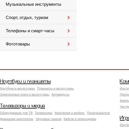
Музыкальные инструменты
Спорт, отдых, туризм
Телефоны и смарт-часы
Фототовары
Ноутбуки и планшеты
Ком
Ноутбуки и аксессуары
Планшеты и аксессуары
Инстр
Электронные книги и аксессуары
Антивирусы
Прогр
Компь
Телевизоры и медиа
Чистя
Оборудование для ТВ
Телевизоры
Крепления и мебель
Проигрыватели
Игр
Домашние кинотеатры
Звуковые панели
Кабели и переходники
PlaySt